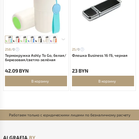
258/
0
25/
0
Термокружка Ashly To Go, белая/
Флешка Business 16 Гб, черная
бирюзовая/светло-зелёная
42.09 BYN
23 BYN
В корзину
В корзину
Работаем только с юридическими лицами по безналичному расчету