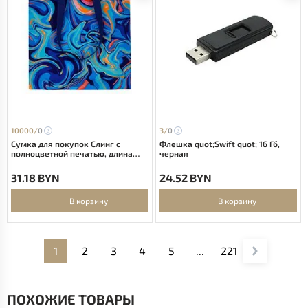
10000/
0
3/
0
Сумка для покупок Слинг с
Флешка quot;Swift quot; 16 Гб,
полноцветной печатью, длина
черная
ручек 70 см
31.18 BYN
24.52 BYN
В корзину
В корзину
1
2
3
4
5
...
221
ПОХОЖИЕ ТОВАРЫ