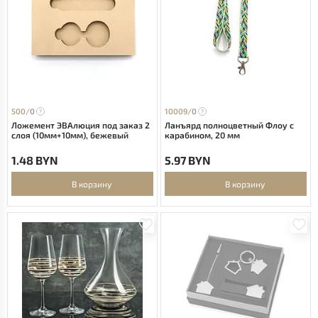
500/
0
10009/
0
Ложемент ЭВАлюция под заказ 2
Ланъярд полноцветный Флоу с
слоя (10мм+10мм), бежевый
карабином, 20 мм
1.48 BYN
5.97 BYN
В корзину
В корзину