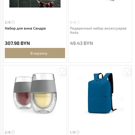
2/
0
0/
0
Набор для вина Сандра
Подарочный набор аксессуаров
Хейз
307.98 BYN
49.43 BYN
В корзину
2/
0
1/
0