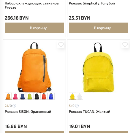
Набор охлаждающих стаканов
Рюкзак Simplicity, Голубой
Freeze
266.16 BYN
25.51 BYN
В корзину
В корзину
21/
0
5/
0
Рюкзак SISON, Оранжевый
Рюкзак TUCAN, Желтый
16.88 BYN
19.01 BYN