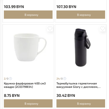
103.99 BYN
107.30 BYN
В корзину
В корзину
2/
0
24/
0
Кружка фарфоровая 400 см3
Термобутылка герметичная
квадро (2C0379Ф34)
вакуумная Glory с дисплеем,
черный
8.75 BYN
30.42 BYN
В корзину
В корзину