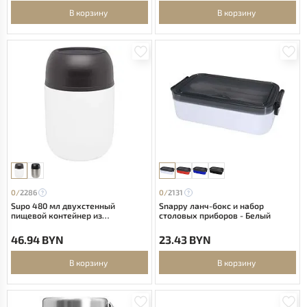
В корзину
В корзину
0/
2286
0/
2131
Supo 480 мл двухстенный
Snappy ланч-бокс и набор
пищевой контейнер из
столовых приборов - Белый
переработанной нержавеющей
стали - Белый
46.94 BYN
23.43 BYN
В корзину
В корзину