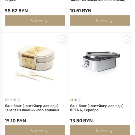
бежевый-S
58.82 BYN
10.61 BYN
В корзину
В корзину
1885/
0
21/
0
Ланчбокс (контейнер для еды)
Ланчбокс (контейнер для еды)
Terens из пшеничного волокна,
BRENA, Серебро
бежевый
15.10 BYN
73.80 BYN
В корзину
В корзину