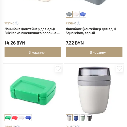
1291/
0
2959/
0
Ланчбокс (контейнер для еды)
Ланчбокс (контейнер для еды)
Bricker из пшеничного волокна,
Squarebox, серый
бежевый
14.26 BYN
7.22 BYN
В корзину
В корзину
2848/
0
0/
1597