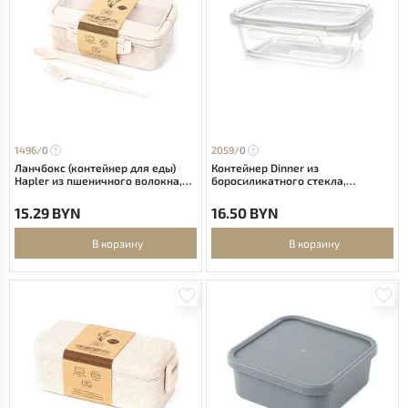
1496/
0
2059/
0
Ланчбокс (контейнер для еды)
Контейнер Dinner из
Hapler из пшеничного волокна,
боросиликатного стекла,
бежевый
герметичный, белый
15.29 BYN
16.50 BYN
В корзину
В корзину