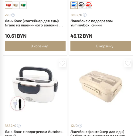
2/
0
3802/
0
Ланчбокс (контейнер для еды)
Ланчбокс с подогревом
Grano из пшеничного волокна,
Yummybox, синий
красный-S
10.61 BYN
46.12 BYN
В корзину
В корзину
3582/
0
12/
0
Ланчбокс с подогревом Autobox,
Ланчбокс (контейнер для еды)
серый
Sadler из пшеничного волокна,