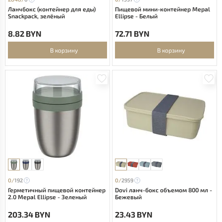
Ланчбокс (контейнер для еды)
Пищевой мини-контейнер Mepal
Snackpack, зелёный
Ellipse - Белый
8.82 BYN
72.71 BYN
В корзину
В корзину
0/
192
0/
2959
Герметичный пищевой контейнер
Dovi ланч-бокс объемом 800 мл -
2.0 Mepal Ellipse - Зеленый
Бежевый
203.34 BYN
23.43 BYN