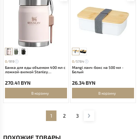
0/
919
0/
5784
Банка для еды объемом 400 мл с
Mangi ланч-бокс на 500 мл -
ложкой-вилкой Stanley
Белый
Legendary - Light pink
270.41 BYN
26.34 BYN
В корзину
В корзину
1
2
3
ПОХОЖИЕ ТОВАРЫ