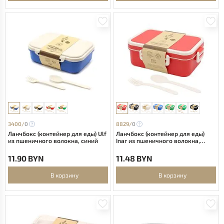
3400/
0
8829/
0
Ланчбокс (контейнер для еды) Ulf
Ланчбокс (контейнер для еды)
из пшеничного волокна, синий
Inar из пшеничного волокна,
красный.
11.90 BYN
11.48 BYN
В корзину
В корзину