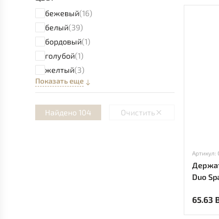
бежевый
(16)
белый
(39)
бордовый
(1)
голубой
(1)
желтый
(3)
Показать еще
Найдено 104
Очистить
Держат
Duo Sp
65.63 