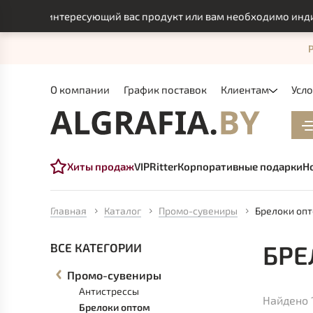
и интересующий вас продукт или вам необходимо индивидуальн
О компании
График поставок
Клиентам
Усл
Хиты продаж
VIP
Ritter
Корпоративные подарки
Н
Главная
Каталог
Промо-сувениры
Брелоки оп
БРЕ
ВСЕ КАТЕГОРИИ
Промо-сувениры
Антистрессы
Найдено 
Брелоки оптом