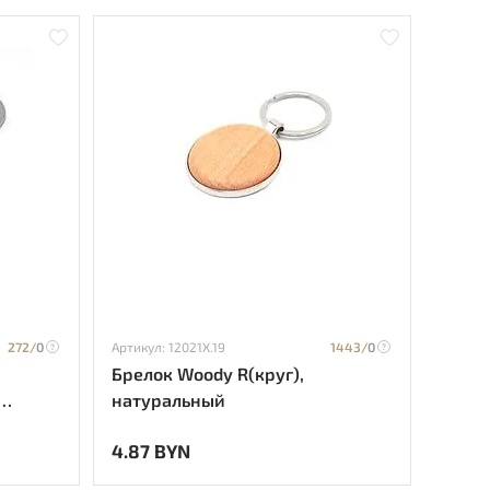
272/
0
Артикул: 12021X.19
1443/
0
Брелок Woody R(круг),
натуральный
4.87 BYN