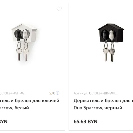
Артикул: QL10124-WH-WH-BK
5/
0
Артикул: QL10124-BK-WH-BK
ель и брелок для ключей
Держатель и брелок для
arrow, белый
Duo Sparrow, черный
BYN
65.63 BYN