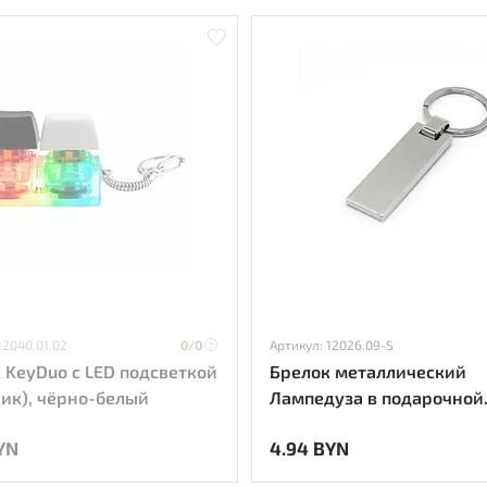
12040.01.02
0/
0
Артикул: 12026.09-S
 KeyDuo с LED подсветкой
Брелок металлический
ик), чёрно-белый
Лампедуза в подарочной
упаковке-S
YN
4.94 BYN