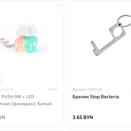
12039.01
0/
0
Артикул: 12013.09
 PUSH ME с LED
Брелок Stop Bacteria
ткой (фонарик), Белый
YN
3.65 BYN