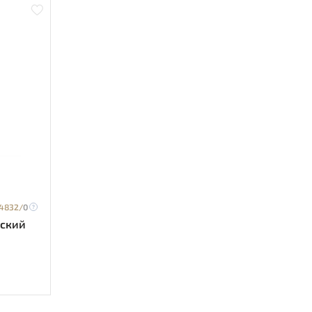
4832/
0
еский