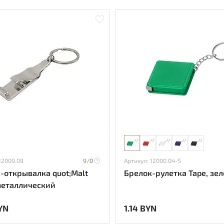
12009.09
9/
0
Артикул: 12000.04-S
крывалка quot;Malt
Брелок-рулетка Tape, зе
 металлический
YN
1.14 BYN