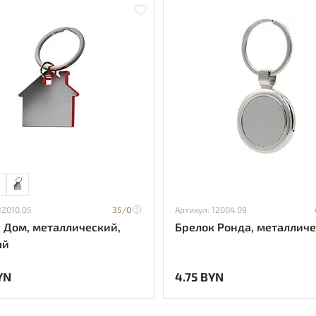
12010.05
35/
0
Артикул: 12004.09
 Дом, металлический,
Брелок Ронда, металлич
ый
YN
4.75 BYN