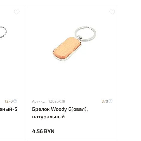
12/
0
Артикул: 12025X.19
3/
0
леный-S
Брелок Woody G(овал),
натуральный
4.56 BYN