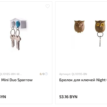
Артикул: QL10185-WH-WH-BU
8/
0
Артикул: QL10195-BN
 Mini Duo Sparrow
Брелок для ключей Night
BYN
53.16 BYN