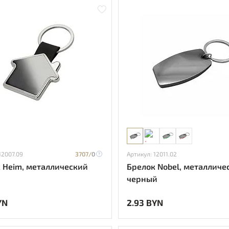
12007.09
3707/
0
Артикул: 12011.02
 Heim, металлический
Брелок Nobel, металличе
черный
YN
2.93 BYN