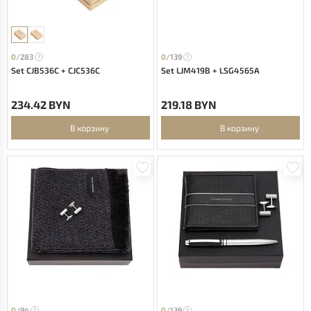
0/
283
0/
139
Set CJB536C + CJC536C
Set LJM419B + LSG4565A
234.42 BYN
219.18 BYN
В корзину
В корзину
0/
94
0/
139