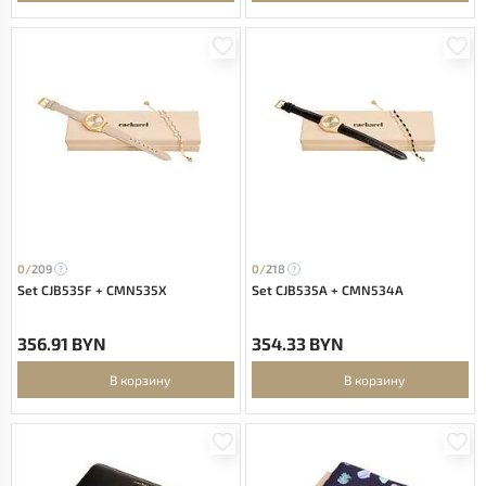
0/
209
0/
218
Set CJB535F + CMN535X
Set CJB535A + CMN534A
356.91 BYN
354.33 BYN
В корзину
В корзину