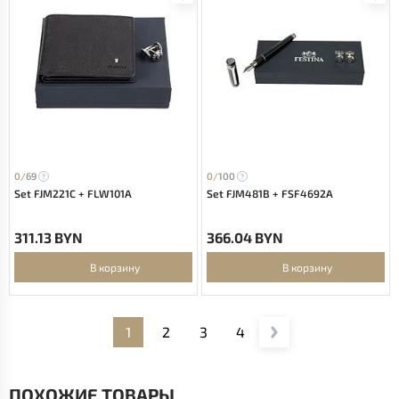
0/
69
0/
100
Set FJM221C + FLW101A
Set FJM481B + FSF4692A
311.13 BYN
366.04 BYN
В корзину
В корзину
1
2
3
4
ПОХОЖИЕ ТОВАРЫ