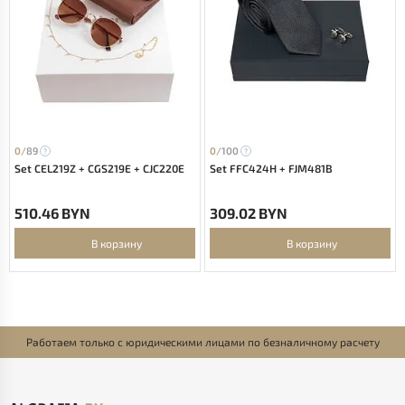
0/
89
0/
100
Set CEL219Z + CGS219E + CJC220E
Set FFC424H + FJM481B
510.46 BYN
309.02 BYN
В корзину
В корзину
Работаем только с юридическими лицами по безналичному расчету