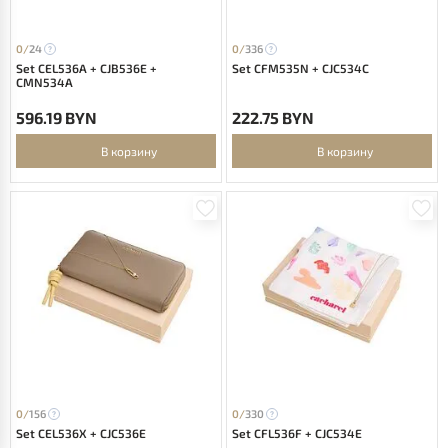
0/
24
0/
336
Set CEL536A + CJB536E +
Set CFM535N + CJC534C
CMN534A
596.19 BYN
222.75 BYN
В корзину
В корзину
0/
156
0/
330
Set CEL536X + CJC536E
Set CFL536F + CJC534E