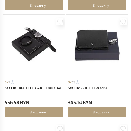
В корзину
В корзину
0/
2
0/
69
Set LJB314A + LLC314A + LMD314A
Set FJM221C + FLW326A
556.58 BYN
345.14 BYN
В корзину
В корзину