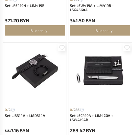
Set LFE419H + LJM419B
Set LEW419A + LJM419B +
LSG4564A
371.20 BYN
341.50 BYN
В корзину
В корзину
0/
2
0/
285
Set LJB314A + LMD314A
Set LEC419A + LJM420A +
LSW4194B
447.16 BYN
283.47 BYN