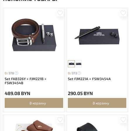
0/
378
0/
373
Set FAB326Y + FJM221B +
Set FJM221A + FSW3454A
FSW3454B
489.08 BYN
290.05 BYN
В корзину
В корзину