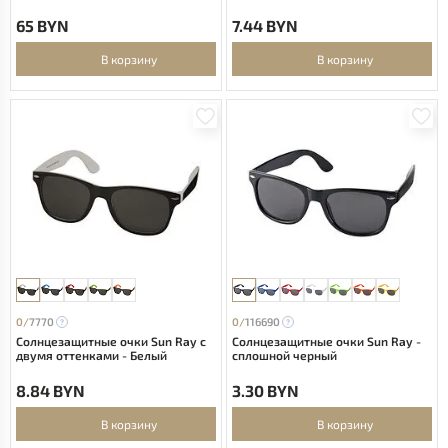
солнцезащитные очки в оправе
из переработанного PET-
65 BYN
7.44 BYN
пластика/бамбука в подарочной
коробке - Дерево
В корзину
В корзину
0/
7770
0/
116690
Солнцезащитные очки Sun Ray с
Солнцезащитные очки Sun Ray -
двумя оттенками - Белый
сплошной черный
8.84 BYN
3.30 BYN
В корзину
В корзину