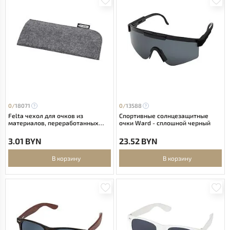
0/
18071
0/
13588
Felta чехол для очков из
Спортивные солнцезащитные
материалов, переработанных
очки Ward - сплошной черный
согласно стандарту GRS - средне-
серый
3.01 BYN
23.52 BYN
В корзину
В корзину