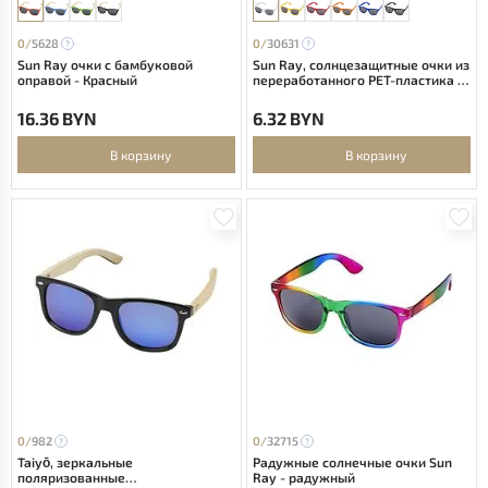
0/
5628
0/
30631
Sun Ray очки с бамбуковой
Sun Ray, солнцезащитные очки из
оправой - Красный
переработанного PET-пластика -
Белый
16.36 BYN
6.32 BYN
В корзину
В корзину
0/
982
0/
32715
Taiyō, зеркальные
Радужные солнечные очки Sun
поляризованные
Ray - радужный