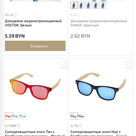
45/
0
0/
0
Дождевик водонепроницаемый
Дождевик водонепроницаемый
VOSTOK, Белый
SHAKA, Красный
5.59 BYN
2.62 BYN
В корзину
0/
1099
0/
16
Солнцезащитные очки Tan с
Солнцезащитные очки Hue с
бамбуковыми дужками - Желтый
бамбуковыми дужками - Cиний