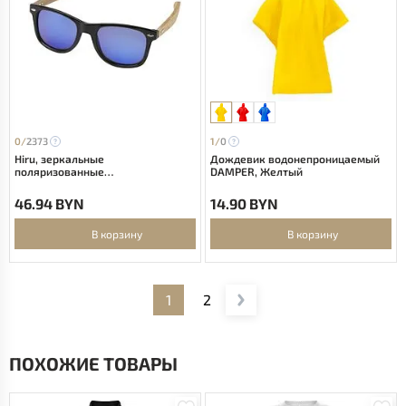
0/
2373
1/
0
Hiru, зеркальные
Дождевик водонепроницаемый
поляризованные
DAMPER, Желтый
солнцезащитные очки в оправе
из переработанного PET-
46.94 BYN
14.90 BYN
пластика/дерева в подарочной
коробке - Дерево
В корзину
В корзину
1
2
ПОХОЖИЕ ТОВАРЫ