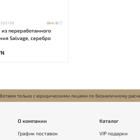
12037.09
844/
0
 из переработанного
ия Salvage, серебро
YN
ботаем только с юридическими лицами по безналичному расч
О компании
Каталог
График поставок
VIP подарки