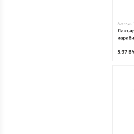
Артикул: 
Ланъяр
караби
5.97 B