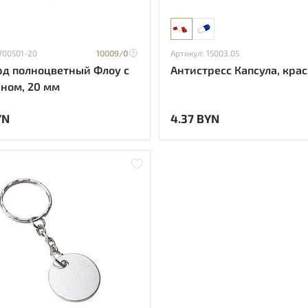
700501-20
10009/
0
Артикул: 15003.05
д полноцветный Флоу с
Антистресс Капсула, кра
ном, 20 мм
YN
4.37 BYN