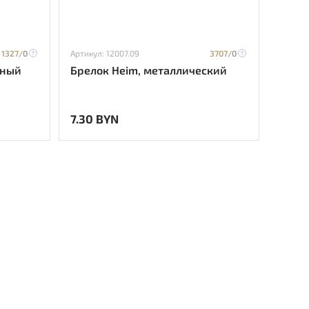
1327/
0
Артикул: 12007.09
3707/
0
сный
Брелок Heim, металлический
7.30 BYN