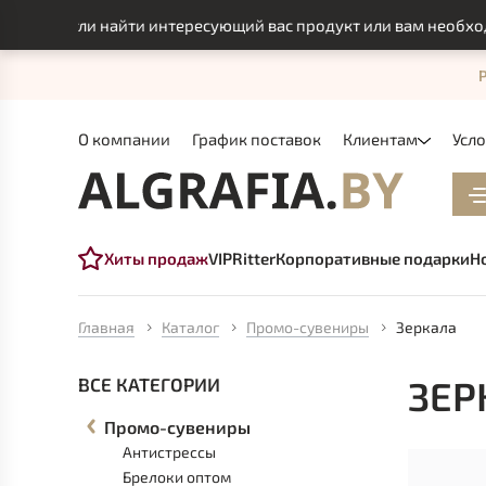
е смогли найти интересующий вас продукт или вам необходим
О компании
График поставок
Клиентам
Усл
Хиты продаж
VIP
Ritter
Корпоративные подарки
Н
Главная
Каталог
Промо-сувениры
Зеркала
ЗЕР
ВСЕ КАТЕГОРИИ
Промо-сувениры
Антистрессы
Брелоки оптом