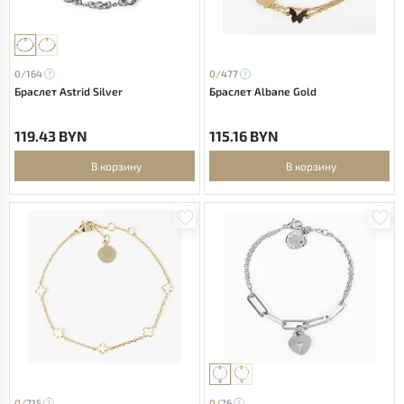
0/
164
0/
477
Браслет Astrid Silver
Браслет Albane Gold
119.43 BYN
115.16 BYN
В корзину
В корзину
0/
715
0/
76