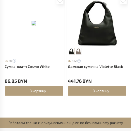
0/
36
0/
312
Сумка-клатч Cosmo White
Дамская сумочка Violette Black
86.85 BYN
441.76 BYN
В корзину
В корзину
Работаем только с юридическими лицами по безналичному расчету