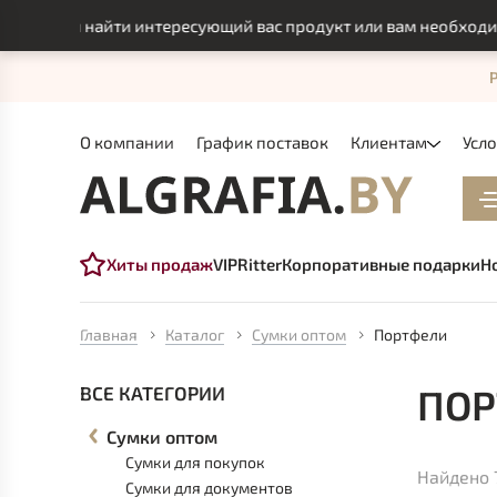
гли найти интересующий вас продукт или вам необходимо инд
О компании
График поставок
Клиентам
Усл
Хиты продаж
VIP
Ritter
Корпоративные подарки
Н
Главная
Каталог
Сумки оптом
Портфели
ПОР
ВСЕ КАТЕГОРИИ
Сумки оптом
Сумки для покупок
Найдено 
Сумки для документов