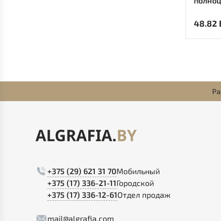
полноц
48.82
Ра
+375 (29) 621 31 70
Мобильный
+375 (17) 336-21-11
Городской
+375 (17) 336-12-61
Отдел продаж
mail@algrafia.com