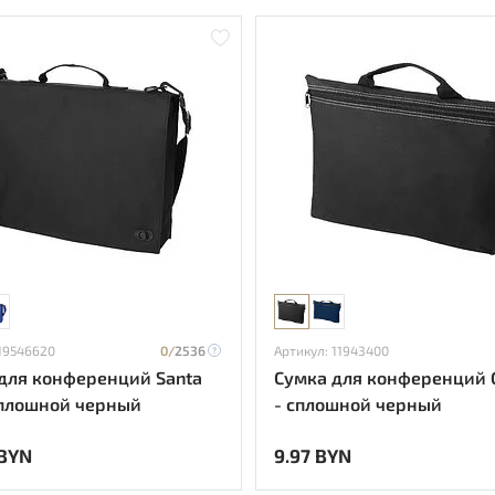
 19546620
0/
2536
Артикул: 11943400
для конференций Santa
Сумка для конференций 
сплошной черный
- сплошной черный
 BYN
9.97 BYN