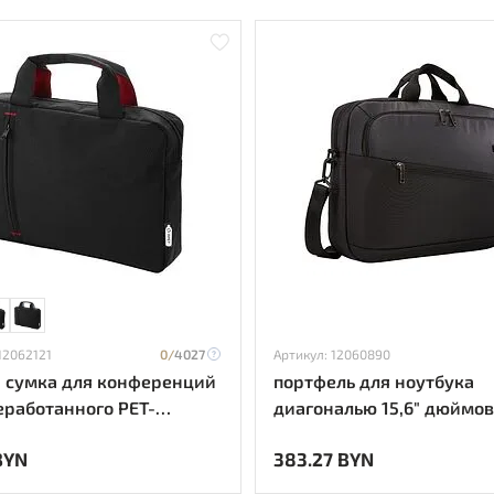
12062121
0/
4027
Артикул: 12060890
t, сумка для конференций
портфель для ноутбука
еработанного РЕТ-
диагональю 15,6" дюймов
ка - Красный
- сплошной черный
BYN
383.27 BYN