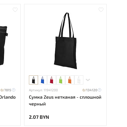
0/
7815
Артикул: 11941200
0/
134120
Orlando
Сумка Zeus нетканая - сплошной
черный
2.07 BYN