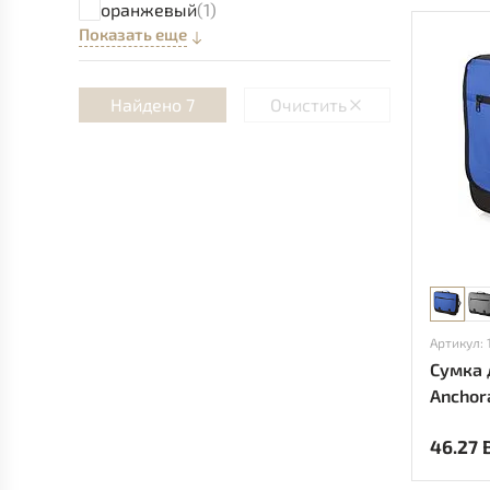
оранжевый
(1)
Показать еще
Найдено 7
Очистить
Артикул: 
Сумка 
Anchor
46.27 