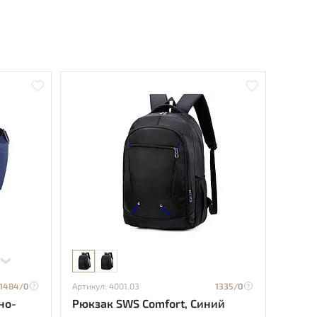
1484/
0
Артикул: 4001.03
1335/
0
но-
Рюкзак SWS Comfort, Синий