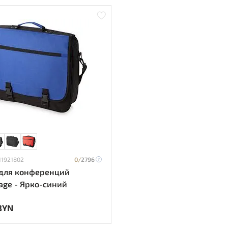
11921802
0/
2796
для конференций
age - Ярко-синий
BYN