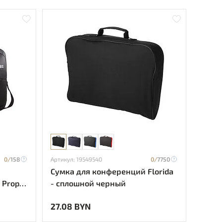
0/
158
Артикул: 19549540
0/
7750
Сумка для конференций Florida
 Propel
- сплошной черный
27.08 BYN