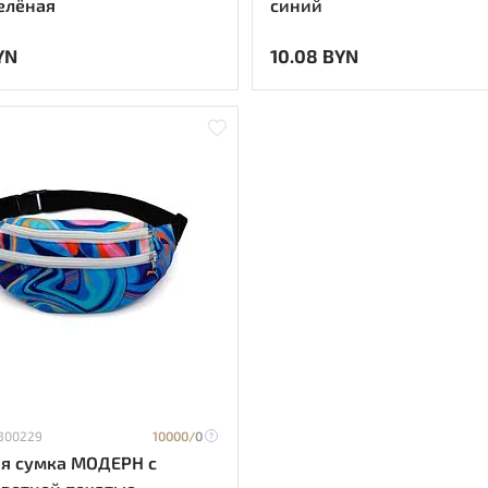
зелёная
синий
YN
10.08 BYN
 300229
10000/
0
я сумка МОДЕРН с