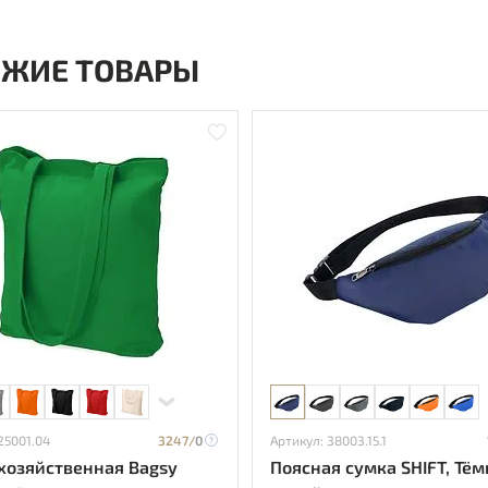
ОЖИЕ ТОВАРЫ
25001.04
3247/
0
Артикул: 38003.15.1
озяйственная Bagsy
Поясная сумка SHIFT, Тём