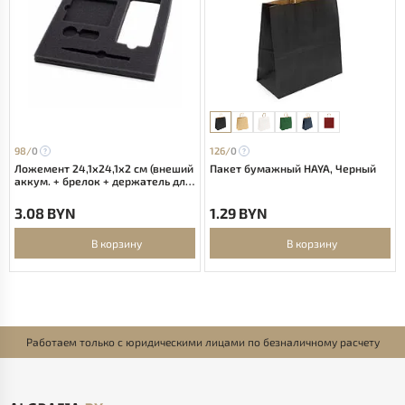
98/
0
126/
0
Ложемент 24,1х24,1х2 см (внеший
Пакет бумажный HAYA, Черный
аккум. + брелок + держатель для
карт + ручка)
3.08 BYN
1.29 BYN
В корзину
В корзину
Работаем только с юридическими лицами по безналичному расчету