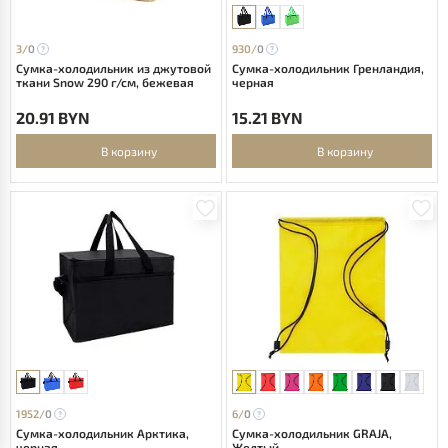
3/
0
930/
0
Сумка-холодильник из джутовой
Сумка-холодильник Гренландия,
ткани Snow 290 г/см, бежевая
черная
20.91 BYN
15.21 BYN
В корзину
В корзину
1952/
0
6/
0
Сумка-холодильник Арктика,
Сумка-холодильник GRAJA,
черная
Желтый