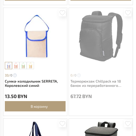
33/
0
0/
0
Сумка-холодильник SERRETA,
Терморюкзак Chillpack на 18
Королевский синий
банок из переработанного
материала с сертификатом GRS,
16 л. - сплошной черный
13.50 BYN
67.72 BYN
В корзину