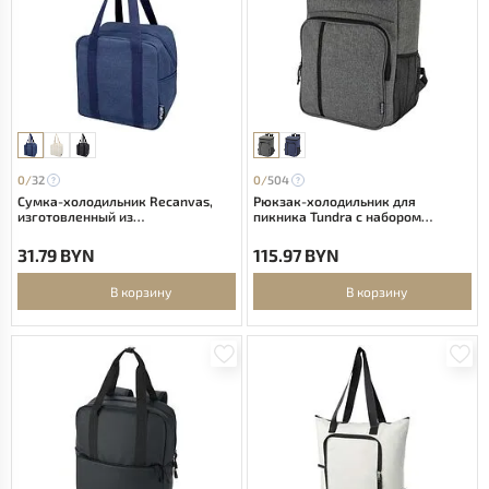
0/
32
0/
504
Сумка-холодильник Recanvas,
Рюкзак-холодильник для
изготовленный из
пикника Tundra с набором
переработанных материалов по
столовых приборов,
стандарту GRS, объемом 5 л -
изготовленный из
31.79 BYN
115.97 BYN
Темно - синий
переработанных материалов
согласно станда - Серый яркий
В корзину
В корзину