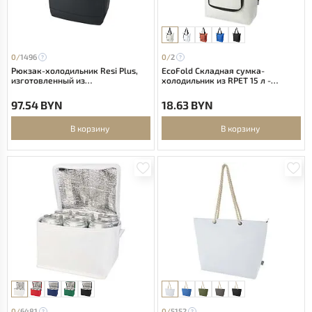
0/
1496
0/
2
Рюкзак-холодильник Resi Plus,
EcoFold Складная сумка-
изготовленный из
холодильник из RPET 15 л -
переработанных материалов
Sandstone
согласно стандарту GRS,
97.54 BYN
18.63 BYN
объемом 18 л - сплошной черный
В корзину
В корзину
0/
6481
0/
5152