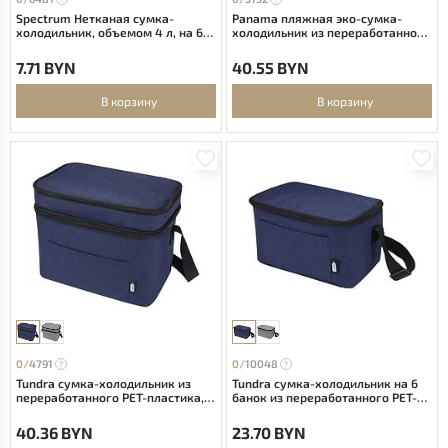
Spectrum Нетканая сумка-
Panama пляжная эко-сумка-
холодильник, объемом 4 л, на 6
холодильник из переработанного
банок, из переработанных
материала, сертифицированного
материалов - Белый
по стандарту GRS, с ручками-
7.71 BYN
40.55 BYN
шнурками 23 - Белый
В корзину
В корзину
0/
4791
0/
10048
Tundra сумка-холодильник из
Tundra сумка-холодильник на 6
переработанного РЕТ-пластика,
банок из переработанного РЕТ-
сертифицированного согласно
пластика, сертифицированного
GRS - Heather navy
согласно GRS - Heather navy
40.36 BYN
23.70 BYN