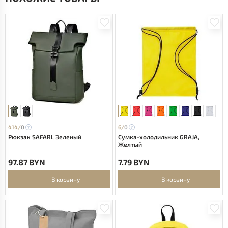
414/
0
6/
0
Рюкзак SAFARI, Зеленый
Сумка-холодильник GRAJA,
Желтый
97.87 BYN
7.79 BYN
В корзину
В корзину