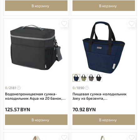
В корзину
В корзину
0/
2181
0/
1890
Водонепроницаемая сумка-
Пищевая сумка-холодильник
холодильник Aqua на 20 банок,
Joey из брезента,
изготовленная из
переработанного по стандарту
переработанных материалов
GRS, объемом 6 л на 9 банок -
125.57 BYN
70.92 BYN
согласно стандарту GRS, объе -
Темно - синий
сплошной черный
В корзину
В корзину