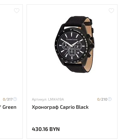
0/
317
Артикул: LMK419A
0/
210
/ Green
Хронограф Caprio Black
430.16 BYN