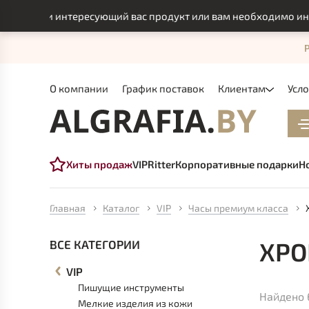
найти интересующий вас продукт или вам необходимо индивиду
О компании
График поставок
Клиентам
Усл
Хиты продаж
VIP
Ritter
Корпоративные подарки
Н
Главная
Каталог
VIP
Часы премиум класса
ХР
ВСЕ КАТЕГОРИИ
VIP
Пишущие инструменты
Найдено 
Мелкие изделия из кожи