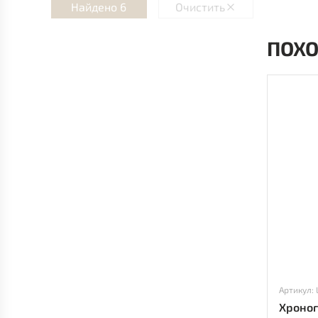
Найдено 6
Очистить
ПОХ
Артикул:
Хроног