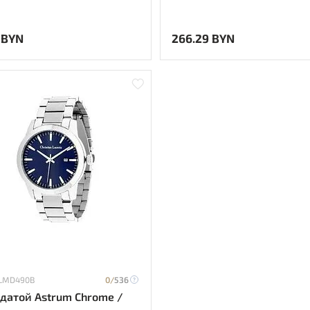
 BYN
266.29 BYN
 LMD490B
0/
536
 датой Astrum Chrome /