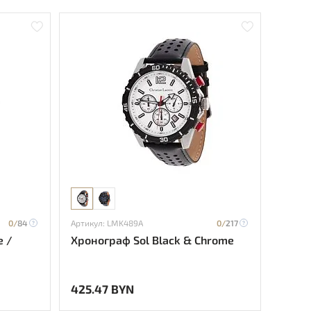
0/
84
Артикул: LMK489A
0/
217
e /
Хронограф Sol Black & Chrome
425.47 BYN