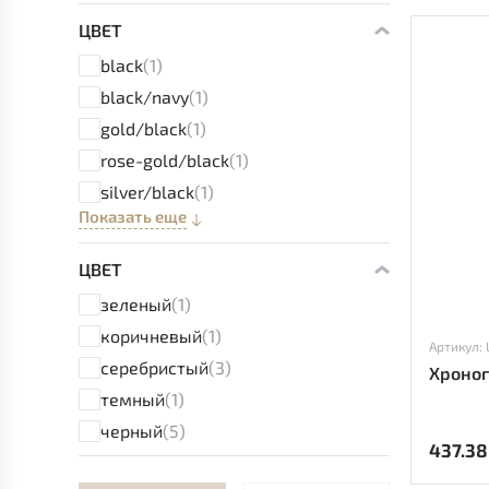
ЦВЕТ
black
(1)
black/navy
(1)
gold/black
(1)
rose-gold/black
(1)
silver/black
(1)
Показать еще
ЦВЕТ
зеленый
(1)
коричневый
(1)
Артикул:
серебристый
(3)
Хроног
темный
(1)
черный
(5)
437.38