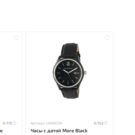
0/
172
Артикул: LMD925A
0/
153
e
Часы с датой More Black