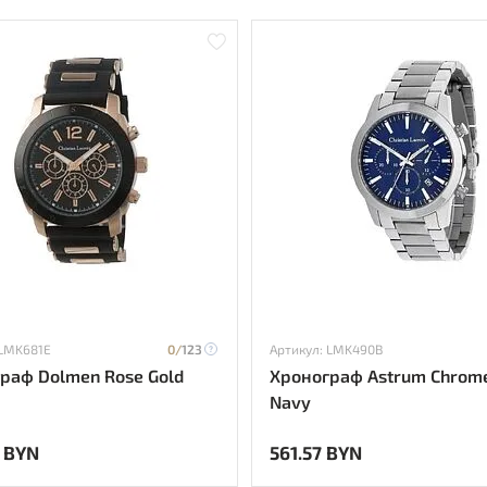
 LMK681E
0/
123
Артикул: LMK490B
раф Dolmen Rose Gold
Хронограф Astrum Chrom
Navy
 BYN
561.57 BYN