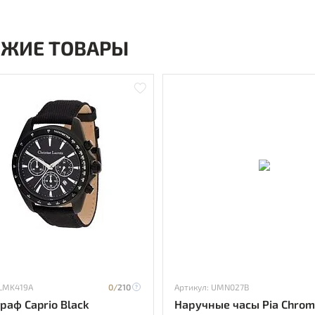
ОЖИЕ ТОВАРЫ
 LMK419A
0/
210
Артикул: UMN027B
раф Caprio Black
Наручные часы Pia Chrom