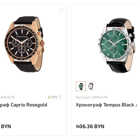
 LMK467E
0/
171
Артикул: LMK447A
раф Caprio Rosegold
Хронограф Tempus Black 
 BYN
406.36 BYN