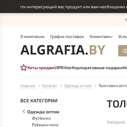
айти интересующий вас продукт или вам необходимо индивидуа
О компании
График поставок
Клиентам
Усл
Хиты продаж
VIP
Ritter
Корпоративные подарки
Н
Главная
Каталог
Одежда оптом
Толстовки опт
ТОЛ
ВСЕ КАТЕГОРИИ
Одежда оптом
Футболки
Найдено 
Рубашки поло