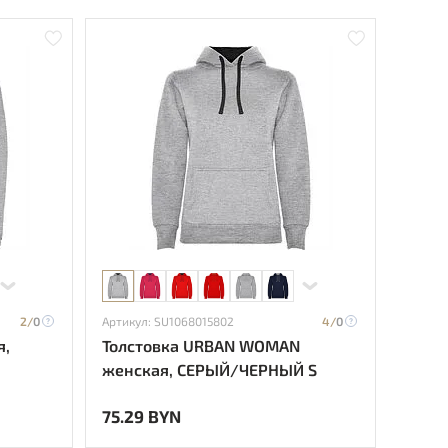
2/
0
Артикул: SU1068015802
4/
0
я,
Толстовка URBAN WOMAN
женская, СЕРЫЙ/ЧЕРНЫЙ S
75.29 BYN