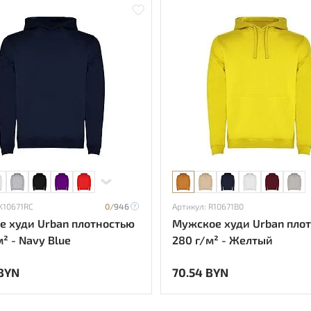
K10671RC
0/
946
Артикул: R10671B0
е худи Urban плотностью
Мужское худи Urban пло
² - Navy Blue
280 г/м² - Желтый
 BYN
70.54 BYN