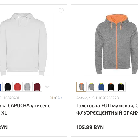
 SU10870401
91/
0
Артикул: SU11050258223
вка CAPUCHA унисекс,
Толстовка FUJI мужская,
 XL
ФЛУОРЕСЦЕНТНЫЙ ОРАН
M
BYN
105.89 BYN