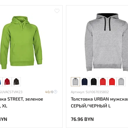
 SUVACSTVM23
40/
0
Артикул: SU1067035802
вка STREET, зеленое
Толстовка URBAN мужска
, ХL
СЕРЫЙ/ЧЕРНЫЙ L
BYN
76.96 BYN