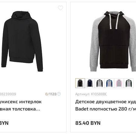
 38239909
0/
1128
Артикул: K10588BC
 унисекс интерлок
Детское двухцветное ху
вная толстовка
Badet плотностью 280 г/м
стью 350 г/м² - сплошной
сплошной черный
 BYN
85.40 BYN
й