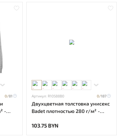
0/
81
Артикул: R10588B0
0/
187
ди
Двухцветная толстовка унисекс
² -
Badet плотностью 280 г/м² -
сплошной черный
103.75 BYN