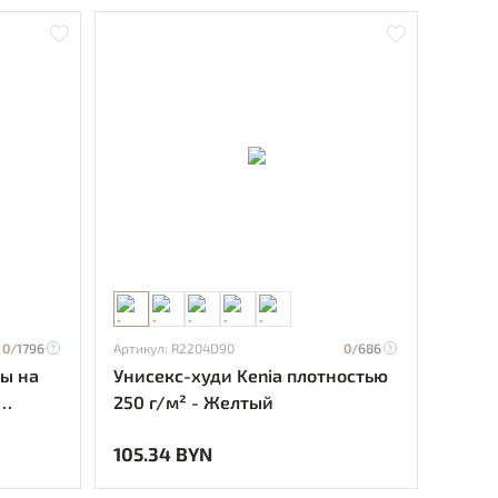
0/
1796
Артикул: R2204D90
0/
686
пы на
Унисекс-худи Kenia плотностью
250 г/м² - Желтый
плошной
105.34 BYN