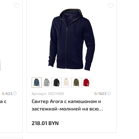
0/
623
Артикул: 38211490
0/
1823
а с
Свитер Arora с капюшоном и
застежкой-молнией на всю
елый
длину unisex плотностью 300 г/
218.01 BYN
м² - Темно - синий