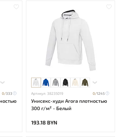
0/
333
Артикул: 38235019
0/
1245
тностью
Унисекс-худи Arora плотностью
300 г/м² - Белый
193.18 BYN