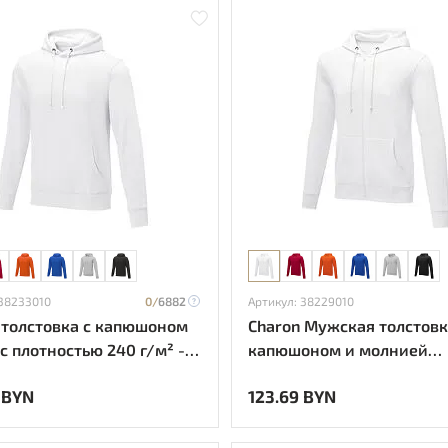
 38233010
0/
6882
Артикул: 38229010
 толстовка с капюшоном
Charon Мужская толстовк
с плотностью 240 г/м² -
капюшоном и молнией
плотностью 240 г/м² - Б
 BYN
123.69 BYN