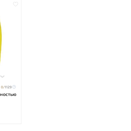
0/
1129
тностью