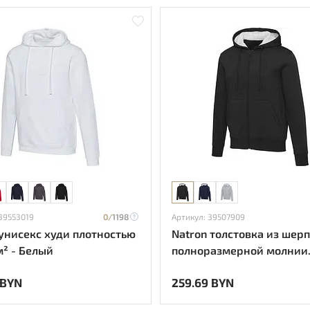
 39553019
0/
1198
Артикул: 39507909
 унисекс худи плотностью
Natron толстовка из шер
м² - Белый
полноразмерной молнии
плотностью 320 г/м² - с
 BYN
259.69 BYN
черный