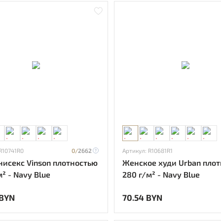
R10741R0
0/
2662
Артикул: R10681R1
нисекс Vinson плотностью
Женское худи Urban пло
² - Navy Blue
280 г/м² - Navy Blue
 BYN
70.54 BYN