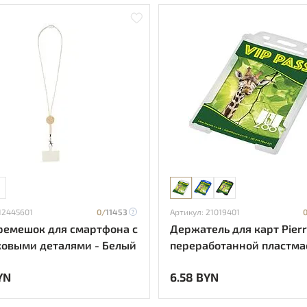
12445601
0/
11453
Артикул: 21019401
ремешок для смартфона с
Держатель для карт Pierr
овыми деталями - Белый
переработанной пластмас
frosted clear
YN
6.58 BYN