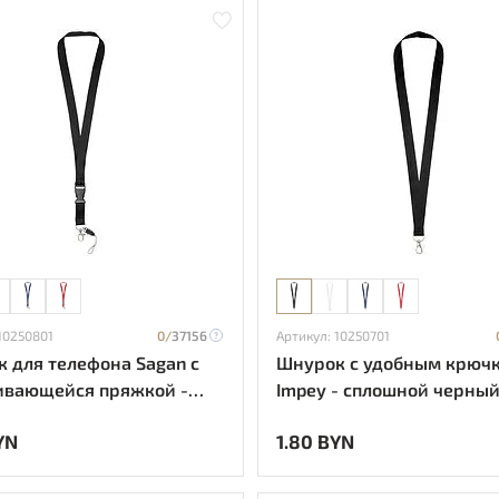
10250801
0/
37156
Артикул: 10250701
 для телефона Sagan с
Шнурок с удобным крюч
ивающейся пряжкой -
Impey - сплошной черны
ной черный
YN
1.80 BYN