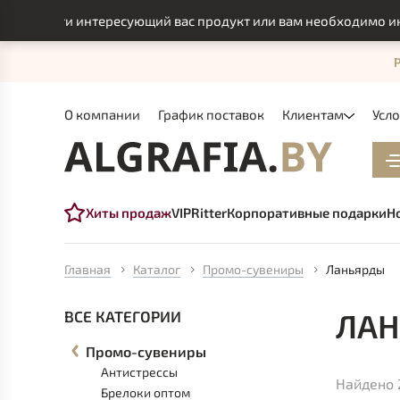
айти интересующий вас продукт или вам необходимо индивиду
О компании
График поставок
Клиентам
Усл
Хиты продаж
VIP
Ritter
Корпоративные подарки
Н
Главная
Каталог
Промо-сувениры
Ланьярды
ЛА
ВСЕ КАТЕГОРИИ
Промо-сувениры
Антистрессы
Найдено 
Брелоки оптом