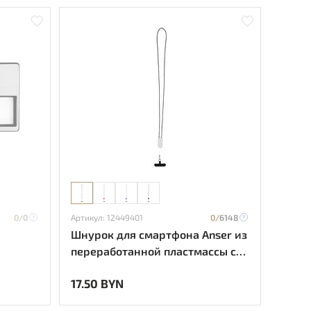
0/
0
Артикул: 12449401
0/
6148
Шнурок для смартфона Anser из
переработанной пластмассы со
встроенным кабелем 5-в-1
17.50 BYN
мощностью 27 Вт - Белый