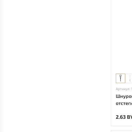
Артикул: 
Шнурок
отстег
сплош
2.63 B