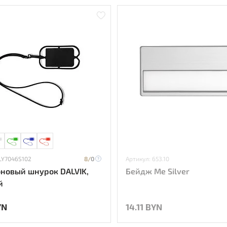
 LY7046S102
8/
0
Артикул: 653.10
новый шнурок DALVIK,
Бейдж Me Silver
й
YN
14.11 BYN