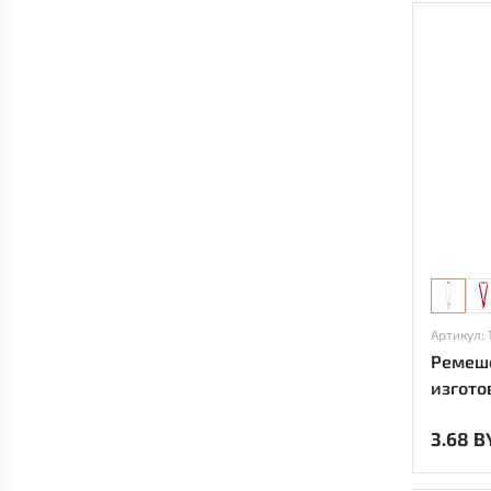
Артикул: 
Ремешо
изгото
перера
3.68 B