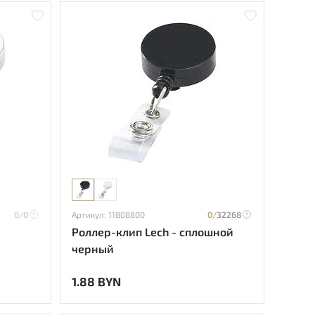
0/
0
Артикул: 11808800
0/
32268
Роллер-клип Lech - сплошной
черный
1.88 BYN