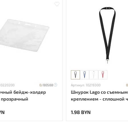
 10220200
0/
80588
Артикул: 10219300
0
ачный бейдж-холдер
Шнурок Lago со съемным
- прозрачный
креплением - сплошной 
YN
1.98 BYN