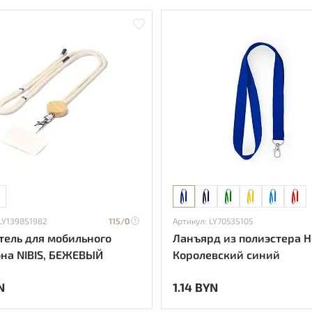
 LY1398S1982
115/
0
Артикул: LY7053S105
ель для мобильного
Ланъярд из полиэстера H
на NIBIS, БЕЖЕВЫЙ
Королевский синий
N
1.14 BYN