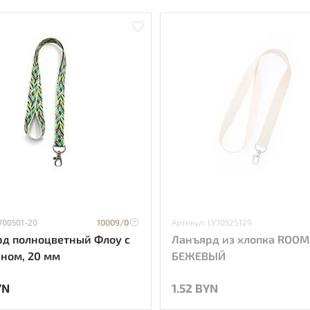
700501-20
10009/
0
Артикул: LY7052S129
д полноцветный Флоу с
Ланъярд из хлопка ROOM
ном, 20 мм
БЕЖЕВЫЙ
YN
1.52 BYN