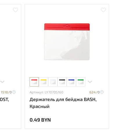
1518/
0
Артикул: LY7070S160
624/
0
OST,
Держатель для бейджа BASH,
Красный
0.49 BYN