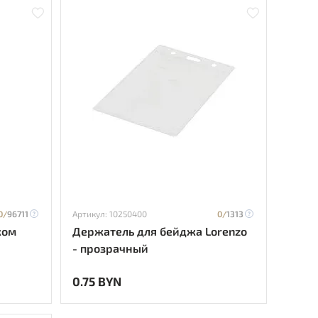
0/
96711
Артикул: 10250400
0/
1313
ком
Держатель для бейджа Lorenzo
й
- прозрачный
0.75 BYN