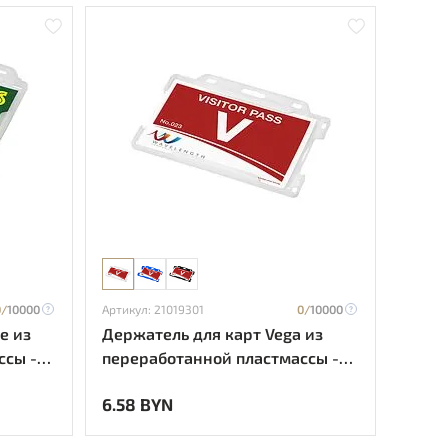
0/
10000
Артикул: 21019301
0/
10000
e из
Держатель для карт Vega из
сы -
переработанной пластмассы -
frosted clear
6.58 BYN