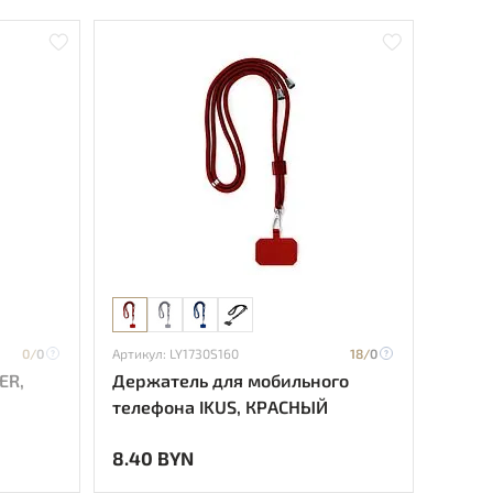
0/
0
Артикул: LY1730S160
18/
0
ER,
Держатель для мобильного
телефона IKUS, КРАСНЫЙ
8.40 BYN