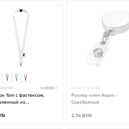
10251701
0/
20318
Артикул: 19547451
к Tom с фастексом,
Роллер-клип Aspen -
вленный из
Серебряный
ботанного ПЭТ - Белый
YN
2.74 BYN