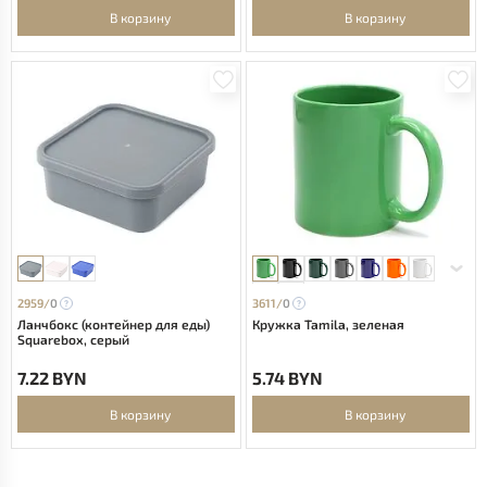
В корзину
В корзину
2959/
0
3611/
0
Ланчбокс (контейнер для еды)
Кружка Tamila, зеленая
Squarebox, серый
7.22 BYN
5.74 BYN
В корзину
В корзину