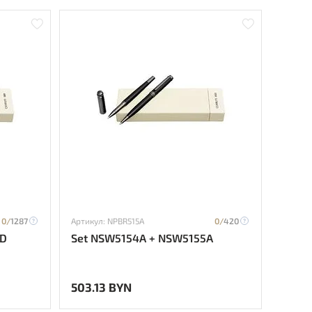
0/
1287
Артикул: NPBR515A
0/
420
5D
Set NSW5154A + NSW5155A
503.13 BYN