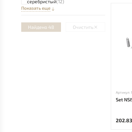
серебристый
(12)
Показать еще
Найдено 48
Очистить
Артикул:
Set NS
202.8