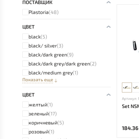
ПОСТАВЩИК
Plastoria
(48)
ЦВЕТ
black
(5)
black/ silver
(3)
black/dark green
(9)
black/dark grey/dark green
(2)
black/medium grey
(1)
Показать еще
ЦВЕТ
Артикул:
желтый
(1)
Set NS
зеленый
(17)
коричневый
(5)
184.36
розовый
(1)