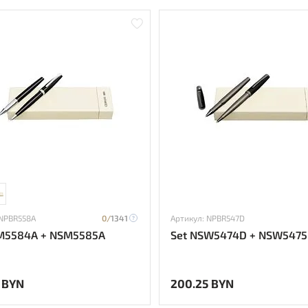
 NPBR558A
0/
1341
Артикул: NPBR547D
M5584A + NSM5585A
Set NSW5474D + NSW547
 BYN
200.25 BYN