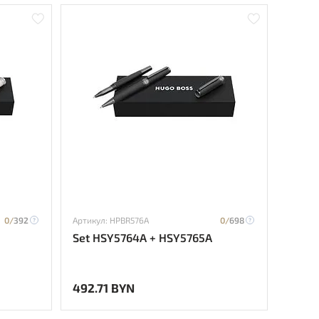
0/
392
Артикул: HPBR576A
0/
698
Set HSY5764A + HSY5765A
492.71 BYN