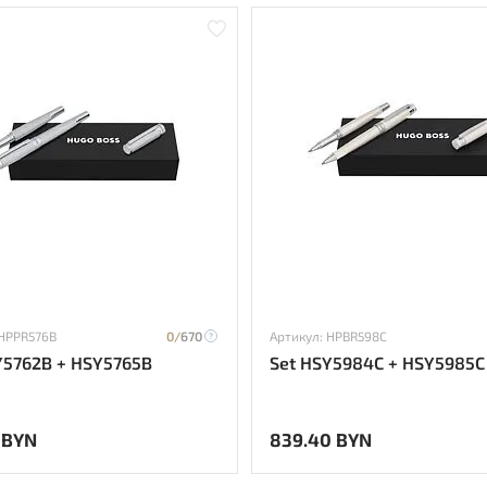
 HPPR576B
0/
670
Артикул: HPBR598C
Y5762B + HSY5765B
Set HSY5984C + HSY5985C
 BYN
839.40 BYN