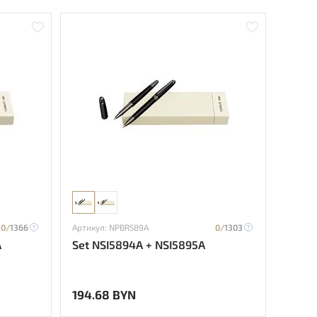
0/
1366
Артикул: NPBR589A
0/
1303
A
Set NSI5894A + NSI5895A
194.68 BYN