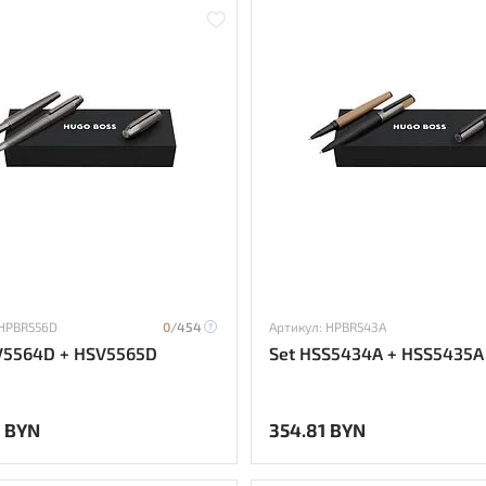
 HPBR556D
0/
454
Артикул: HPBR543A
V5564D + HSV5565D
Set HSS5434A + HSS5435A
4 BYN
354.81 BYN