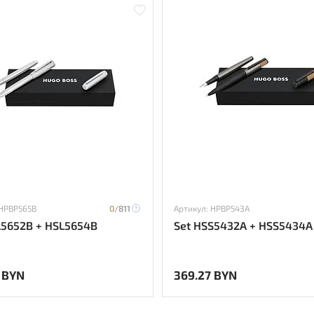
 HPBP565B
0/
811
Артикул: HPBP543A
L5652B + HSL5654B
Set HSS5432A + HSS5434A
 BYN
369.27 BYN