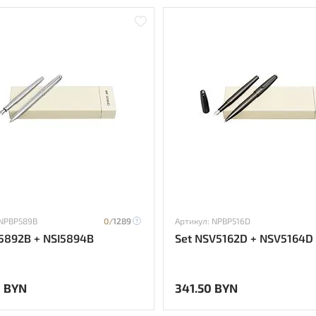
 NPBP589B
0/
1289
Артикул: NPBP516D
I5892B + NSI5894B
Set NSV5162D + NSV5164D
3 BYN
341.50 BYN