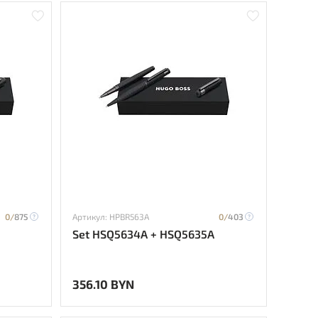
0/
875
Артикул: HPBR563A
0/
403
Set HSQ5634A + HSQ5635A
356.10 BYN