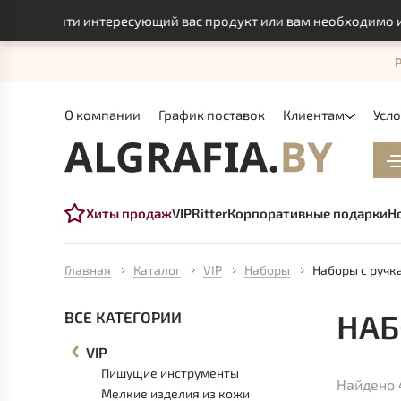
айти интересующий вас продукт или вам необходимо индивидуа
О компании
График поставок
Клиентам
Усл
Хиты продаж
VIP
Ritter
Корпоративные подарки
Н
Главная
Каталог
VIP
Наборы
Наборы с ручк
НАБ
ВСЕ КАТЕГОРИИ
VIP
Пишущие инструменты
Найдено 
Мелкие изделия из кожи