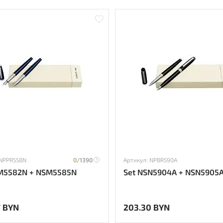
 NPPR558N
0/
1390
Артикул: NPBR590A
M5582N + NSM5585N
Set NSN5904A + NSN5905
7 BYN
203.30 BYN