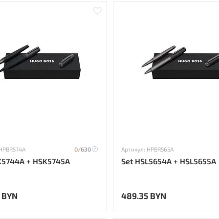
 HPBR574A
0/
630
Артикул: HPBR565A
K5744A + HSK5745A
Set HSL5654A + HSL5655A
 BYN
489.35 BYN