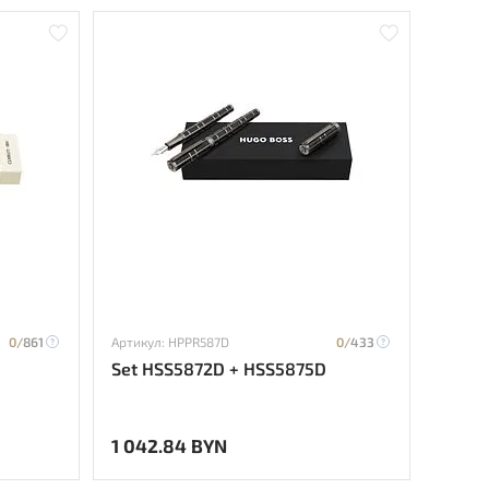
0/
861
Артикул: HPPR587D
0/
433
Set HSS5872D + HSS5875D
1 042.84 BYN