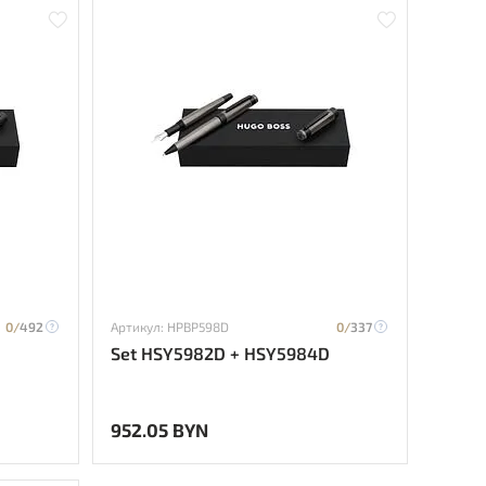
0/
492
Артикул: HPBP598D
0/
337
Set HSY5982D + HSY5984D
952.05 BYN