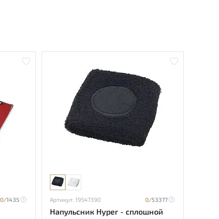
0/
1435
Артикул: 19547390
0/
53377
Напульсник Hyper - сплошной