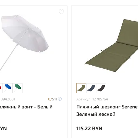
 10942001
0/
511
Артикул: 12705764
 пляжный зонт - Белый
Пляжный шезлонг Serene
Зеленый лесной
BYN
115.22 BYN