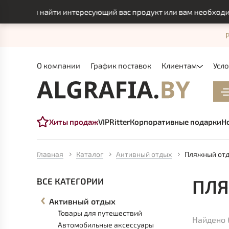
огли найти интересующий вас продукт или вам необходимо ин
О компании
График поставок
Клиентам
Усл
Хиты продаж
VIP
Ritter
Корпоративные подарки
Н
Главная
Каталог
Активный отдых
Пляжный от
ПЛ
ВСЕ КАТЕГОРИИ
Активный отдых
Товары для путешествий
Найдено 
Автомобильные аксессуары