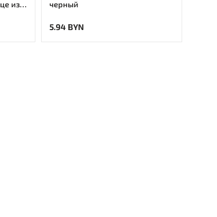
це из
черный
стика -
5.94 BYN