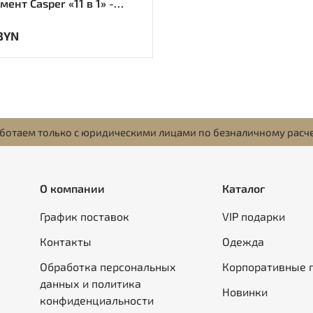
ент Casper «11 в 1» -
BYN
ботаем только с юридическими лицами по безналичному расч
О компании
Каталог
График поставок
VIP подарки
Контакты
Одежда
Обработка персональных
Корпоративные 
данных и политика
Новинки
конфиденциальности