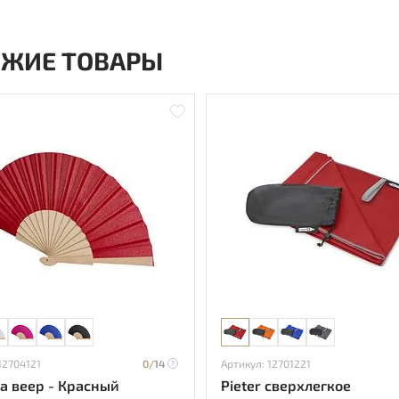
ОЖИЕ ТОВАРЫ
12704121
0/
14
Артикул: 12701221
a веер - Красный
Pieter сверхлегкое