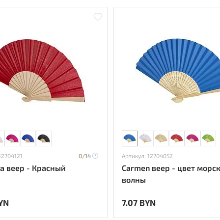
12704121
0/
14
Артикул: 12704052
a веер - Красный
Carmen веер - цвет морс
волны
YN
7.07 BYN