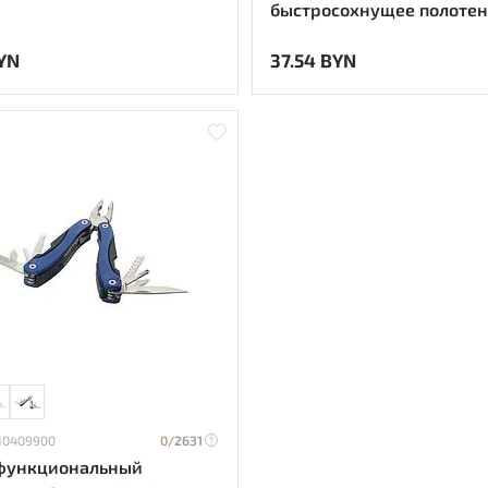
быстросохнущее полотен
переработанного РЕТ-пла
YN
37.54 BYN
Красный
 10409900
0/
2631
функциональный