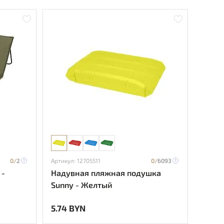
0/
2
Артикул: 12705511
0/
6093
 -
Надувная пляжная подушка
Sunny - Желтый
5.74 BYN