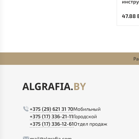
инструм
Cиний
47.88 
Ра
+375 (29) 621 31 70
Мобильный
+375 (17) 336-21-11
Городской
+375 (17) 336-12-61
Отдел продаж
mail@algrafia.com