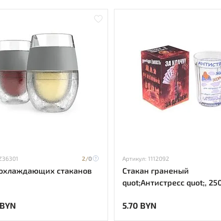
 Z36301
2/
0
Артикул: 1112092
 охлаждающих стаканов
Стакан граненый
quot;Антистресс quot;, 25
1112092
 BYN
5.70 BYN