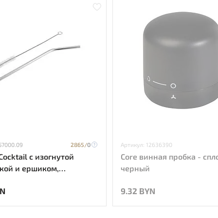
57000.09
2865/
0
Артикул: 12636390
Cocktail с изогнутой
Core винная пробка - сп
кой и ершиком,
черный
ристый
YN
9.32 BYN