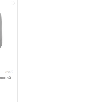
0/
0
лошной