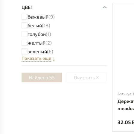
ЦВЕТ
бежевый
(9)
белый
(18)
голубой
(1)
желтый
(2)
зеленый
(6)
Показать еще
Найдено 55
Очистить
Артикул:
Держат
meado
32.05 