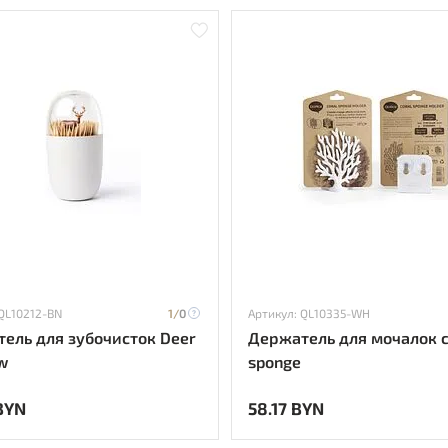
 QL10212-BN
1/
0
Артикул: QL10335-WH
ель для зубочисток Deer
Держатель для мочалок c
w
sponge
BYN
58.17 BYN