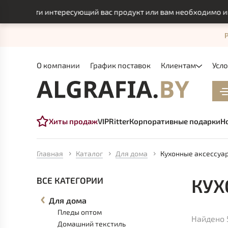
йти интересующий вас продукт или вам необходимо индивидуал
О компании
График поставок
Клиентам
Усл
Хиты продаж
VIP
Ritter
Корпоративные подарки
Н
Главная
Каталог
Для дома
Кухонные аксессуа
КУХ
ВСЕ КАТЕГОРИИ
Для дома
Пледы оптом
Найдено 
Домашний текстиль