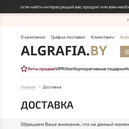
ы не смогли найти интересующий вас продукт или вам необхо
О компании
График поставок
Клиентам
Усл
Хиты продаж
VIP
Ritter
Корпоративные подарки
Н
Главная
Доставка
ДОСТАВКА
Обращаем Ваше внимание, что на данный моме