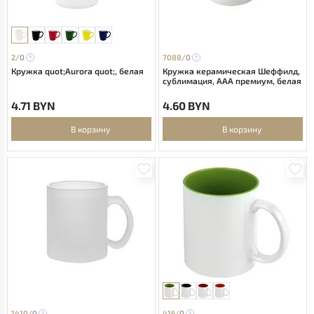
2/
0
7088/
0
Кружка quot;Aurora quot;, белая
Кружка керамическая Шеффилд,
сублимация, ААА премиум, белая
4.71 BYN
4.60 BYN
В корзину
В корзину
1410/
0
416/
0