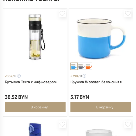
2564/
0
2798/
0
Бутылка Terra c инфьюзером
Кружка Wooster, бело-синяя
38.52 BYN
5.17 BYN
В корзину
В корзину