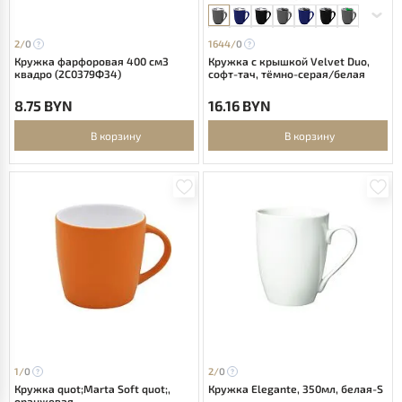
2/
0
1644/
0
Кружка фарфоровая 400 см3
Кружка с крышкой Velvet Duo,
квадро (2C0379Ф34)
софт-тач, тёмно-серая/белая
8.75 BYN
16.16 BYN
В корзину
В корзину
1/
0
2/
0
Кружка quot;Marta Soft quot;,
Кружка Elegante, 350мл, белая-S
оранжевая