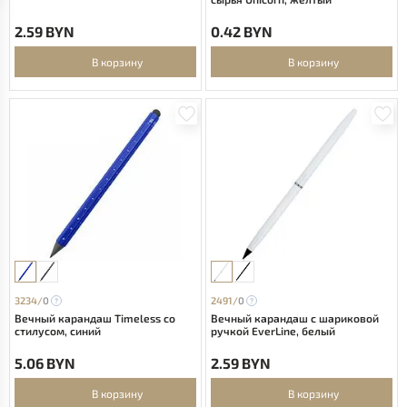
2.59 BYN
0.42 BYN
В корзину
В корзину
3234/
0
2491/
0
Вечный карандаш Timeless со
Вечный карандаш с шариковой
стилусом, синий
ручкой EverLine, белый
5.06 BYN
2.59 BYN
В корзину
В корзину