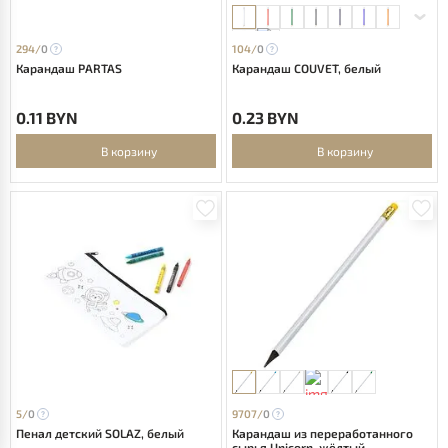
294/
0
104/
0
Карандаш PARTAS
Карандаш COUVET, белый
0.11 BYN
0.23 BYN
В корзину
В корзину
5/
0
9707/
0
Пенал детский SOLAZ, белый
Карандаш из переработанного
сырья Unicorn, жёлтый