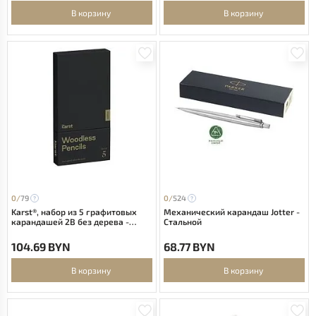
В корзину
В корзину
0/
79
0/
524
Karst®, набор из 5 графитовых
Механический карандаш Jotter -
карандашей 2B без дерева -
Стальной
Серый
104.69 BYN
68.77 BYN
В корзину
В корзину