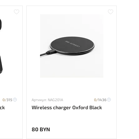
0/
315
Артикул: NAG201A
0/
1436
ck
Wireless charger Oxford Black
80 BYN