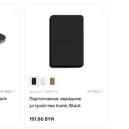
0/
1826
Артикул: HAB421A
0/
1740
Dark
Портативное зарядное
устройство Iconic Black
191.86 BYN