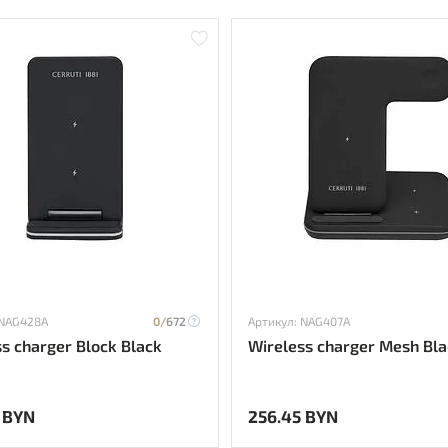
 NAG428A
0/
672
Артикул: NAG407A
s charger Block Black
Wireless charger Mesh Bla
 BYN
256.45 BYN