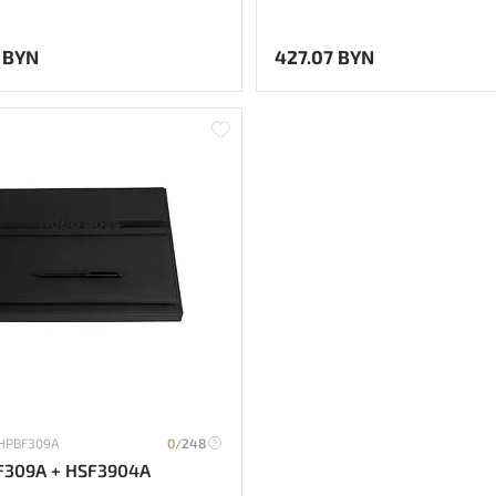
 BYN
427.07 BYN
 HPBF309A
0/
248
F309A + HSF3904A