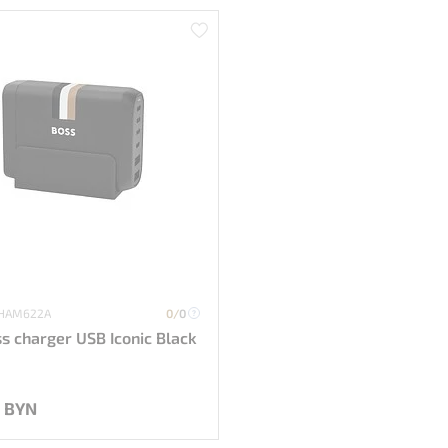
 HAM622A
0/
0
s charger USB Iconic Black
9 BYN