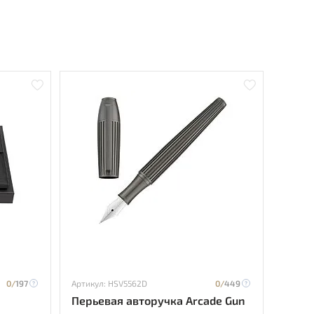
0/
197
Артикул: HSV5562D
0/
449
Перьевая авторучка Arcade Gun