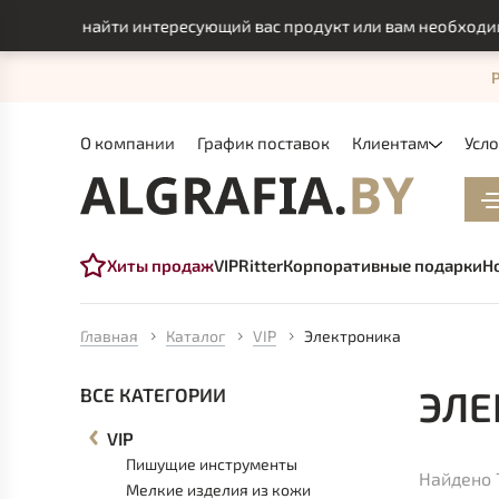
гли найти интересующий вас продукт или вам необходимо инд
О компании
График поставок
Клиентам
Усл
Хиты продаж
VIP
Ritter
Корпоративные подарки
Н
Главная
Каталог
VIP
Электроника
ЭЛЕ
ВСЕ КАТЕГОРИИ
VIP
Пишущие инструменты
Найдено 
Мелкие изделия из кожи