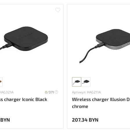
 HAG321A
0/
371
Артикул: HAG211A
s charger Iconic Black
Wireless charger Illusion 
chrome
 BYN
207.34 BYN