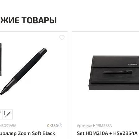
ОЖИЕ ТОВАРЫ
 NSG9145A
0/
280
Артикул: HPBM285A
роллер Zoom Soft Black
Set HDM210A + HSV2854A