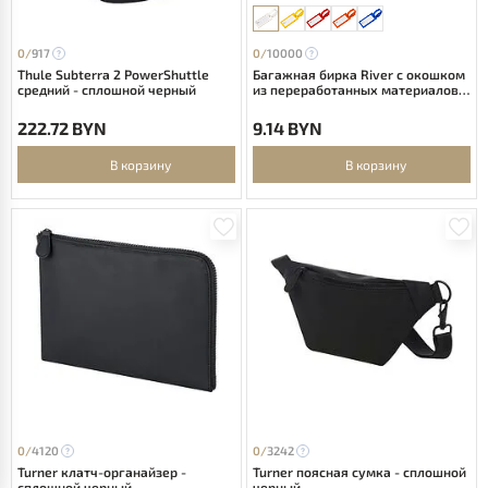
0/
917
0/
10000
Thule Subterra 2 PowerShuttle
Багажная бирка River с окошком
средний - сплошной черный
из переработанных материалов -
Белый
222.72 BYN
9.14 BYN
В корзину
В корзину
0/
4120
0/
3242
Turner клатч-органайзер -
Turner поясная сумка - сплошной
сплошной черный
черный