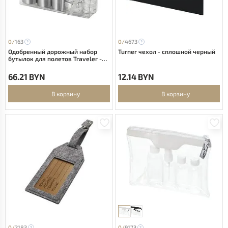
0/
163
0/
4673
Одобренный дорожный набор
Turner чехол - сплошной черный
бутылок для полетов Traveler -
Серебряный
66.21 BYN
12.14 BYN
В корзину
В корзину
0/
2183
0/
9173