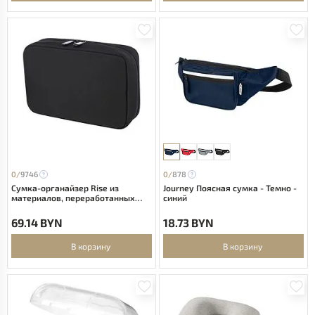
0/
9746
0/
878
Сумка-органайзер Rise из
Journey Поясная сумка - Темно -
материалов, переработанных
синий
согласно стандарту GRS -
сплошной черный
69.14 BYN
18.73 BYN
В корзину
В корзину