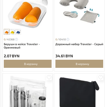
0/
45368
0/
10410
Беруши в кейсе Traveler -
Дорожный набор Traveler - Серый
Оранжевый
2.07 BYN
34.61 BYN
В корзину
В корзину