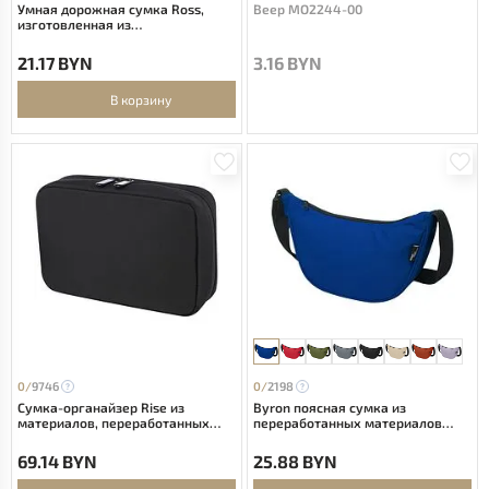
Умная дорожная сумка Ross,
Веер MO2244-00
изготовленная из
переработанных материалов
согласно стандарту GRS - Heather
21.17 BYN
3.16 BYN
navy
В корзину
0/
9746
0/
2198
Сумка-органайзер Rise из
Byron поясная сумка из
материалов, переработанных
переработанных материалов
согласно стандарту GRS -
объемом 1,5 л - Ярко-синий
сплошной черный
69.14 BYN
25.88 BYN