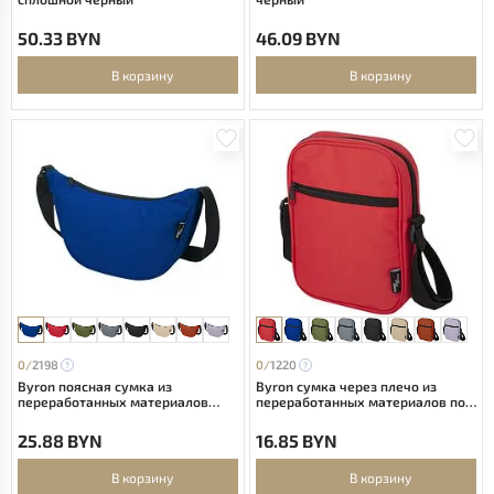
50.33 BYN
46.09 BYN
В корзину
В корзину
0/
2198
0/
1220
Byron поясная сумка из
Byron сумка через плечо из
переработанных материалов
переработанных материалов по
объемом 1,5 л - Ярко-синий
стандарту GRS объемом 2 л -
Красный
25.88 BYN
16.85 BYN
В корзину
В корзину