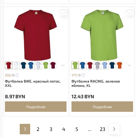
232/
0
177/
0
Футболка BIKE, красный лотос,
Футболка RACING, зеленое
XXL
яблоко, XL
8.97 BYN
12.43 BYN
Подробнее
Подробнее
1
2
3
4
5
...
23