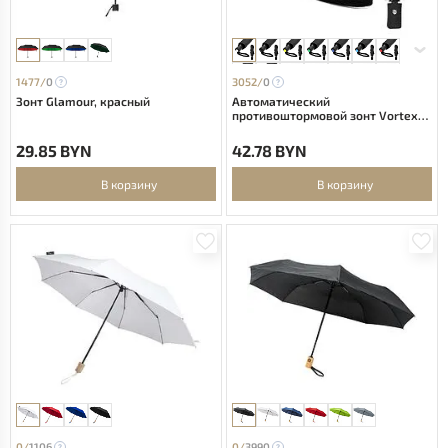
1477/
0
3052/
0
Зонт Glamour, красный
Автоматический
противоштормовой зонт Vortex
To Go, чёрный/белый
29.85 BYN
42.78 BYN
В корзину
В корзину
0/
1106
0/
3990