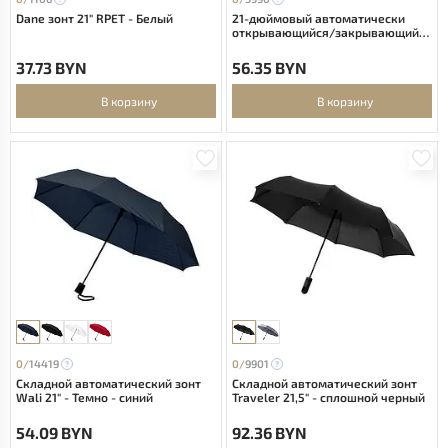
Dane зонт 21" RPET - Белый
21-дюймовый автоматически
открывающийся/закрывающийся
зонт Bo из переработанного ПЭТ-
пластика - сплошной черный
37.73 BYN
56.35 BYN
В корзину
В корзину
0/
14419
0/
9901
Складной автоматический зонт
Складной автоматический зонт
Wali 21" - Темно - синий
Traveler 21,5" - сплошной черный
54.09 BYN
92.36 BYN