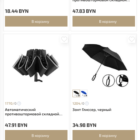
зонт Sherp, красный
18.44 BYN
47.83 BYN
В корзину
В корзину
1770/
0
1204/
0
Автоматический
Зонт Глиссер, черный
противоштормовой складной
зонт Flash reverse (с обратным
сложением)
47.91 BYN
34.98 BYN
В корзину
В корзину