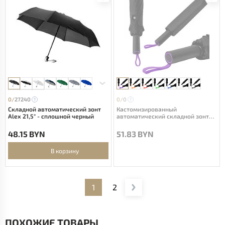
0/
27240
0/
0
Складной автоматический зонт
Кастомизированный
Alex 21,5" - сплошной черный
автоматический складной зонт
DaryaM, чёрный/фиолетовый
48.15 BYN
51.83 BYN
В корзину
1
2
ПОХОЖИЕ ТОВАРЫ