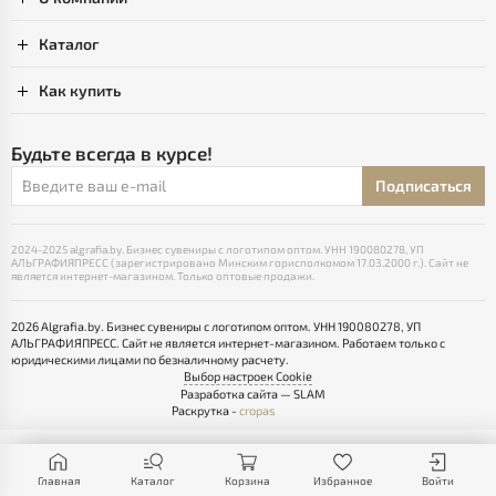
mail@algrafia.com
г. Минск, ул. Олешева, д. 1, офис 28н.
Будние:
09:00-18:00
Выходные:
СБ, ВС
Следите за нами
О компании
Каталог
Как купить
Будьте всегда в курсе!
Главная
Каталог
Корзина
Избранное
Войти