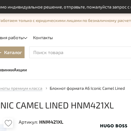
ндивидуальное решение, отправьте, пожалуйста запрос с помо
Работаем только с юридическими лицами по безналичному расчет
овия работы
Контакты
Каталог
овинки
Акции
ноты премиум класса
Блокнот формата А6 Iconic Camel Lined
NIC CAMEL LINED HNM421XL
Артикул:
HNM421XL