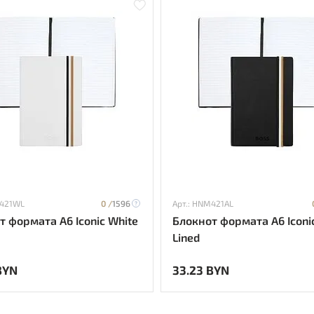
M421WL
0 /
1596
Арт.: HNM421AL
т формата А6 Iconic White
Блокнот формата А6 Iconi
Lined
BYN
33.23 BYN