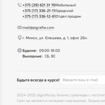
+375 (29) 621 31 70
Мобильный
+375 (17) 336-21-11
Городской
+375 (17) 336-12-61
Отдел продаж
mail@algrafia.com
г. Минск, ул. Олешева, д. 1, офис 28н.
Будние:
09:00-18:00
Выходные:
СБ, ВС
Будьте всегда в курсе!
2024-2025 algrafia.by. Бизнес сувениры с лого
Сайт не является интернет-магазином. Только о