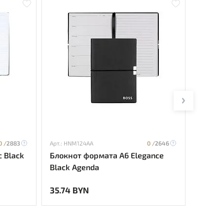
0 /
2883
Арт.: HNM124AA
0 /
2646
Арт.: H
c Black
Блокнот формата А6 Elegance
Блокн
Black Agenda
Red L
35.74 BYN
27.32