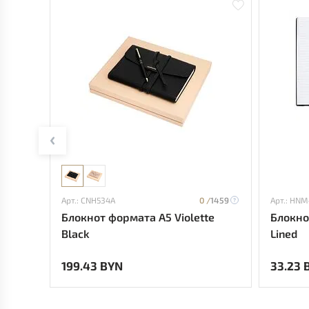
Арт.: CNH534A
0 /
1459
Арт.: HN
Блокнот формата А5 Violette
Блокно
Black
Lined
199.43 BYN
33.23 