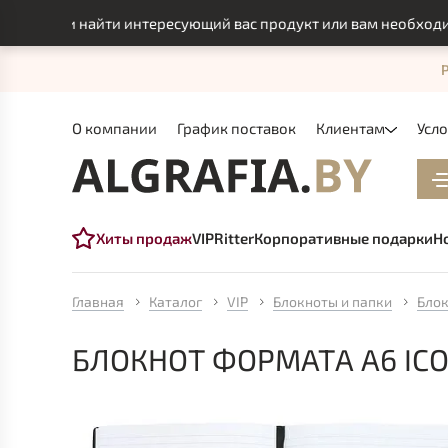
могли найти интересующий вас продукт или вам необходимо и
О компании
График поставок
Клиентам
Усл
Хиты продаж
VIP
Ritter
Корпоративные подарки
Н
Главная
Каталог
VIP
Блокноты и папки
Блок
БЛОКНОТ ФОРМАТА А6 ICO