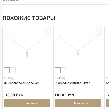
ПОХОЖИЕ ТОВАРЫ
0 /
296
0 /
336
0 
Ожерелье Apolline Silver
Ожерелье Violette Silver
Бр
116.38 BYN
110.41 BYN
1
В корзину
В корзину