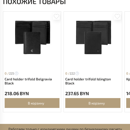
ПОХОЖИЕ ТОВАРЫ
0 /
225
0 /
222
0 
Card holder trifold Belgravia
Card holder trifold Islington
Кр
Black
Black
218.06 BYN
237.65 BYN
1
В корзину
В корзину
Работаем только с юридическими лицами по безналичному расчету