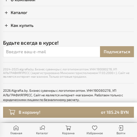
Каталог
Как купить
Будьте всегда в курсе!
Подписаться
2024-2025 algrafia.by. Бизнес сувениры с логотипом оптом. УНН 190080278, УП
АЛЬГРАФИЯПРЕСС (зарегистрировано Минским горисполкомом 17.03.2000 г.). Сайт не
является интернет-магазином. Только оптовые продажи.
2026 Algrafia.by. Бизнес сувениры с логотипом оптом. УНН 190080278, УП
АЛЬГРАФИЯПРЕСС. Сайт не является интернет-магазином. Работаем только с
юридическими лицами по безналичному расчету.
Выбор настроек Cookie
Разработка сайта — SLAM
В корзину!
от 185.24 BYN
Раскрутка -
cropas
Главная
Каталог
Корзина
Избранное
Войти