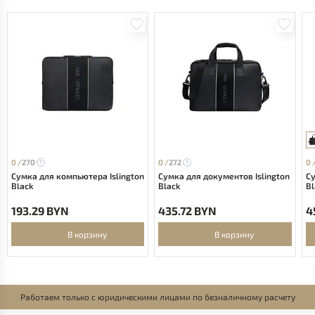
0 /
270
0 /
272
0 
Сумка для компьютера Islington
Сумка для документов Islington
С
Black
Black
Bl
193.29 BYN
435.72 BYN
4
В корзину
В корзину
Работаем только с юридическими лицами по безналичному расчету