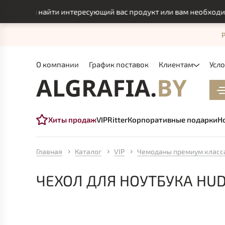
могли найти интересующий вас продукт или вам необходимо ин
О компании
График поставок
Клиентам
Усл
Хиты продаж
VIP
Ritter
Корпоративные подарки
Н
Главная
Каталог
VIP
Чемоданы премиум класс
ЧЕХОЛ ДЛЯ НОУТБУКА HU