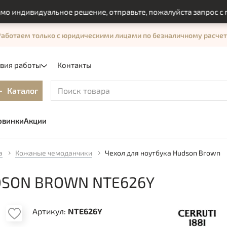
дивидуальное решение, отправьте, пожалуйста запрос с помо
Работаем только с юридическими лицами по безналичному расчет
овия работы
Контакты
Каталог
овинки
Акции
а
Кожаные чемоданчики
Чехол для ноутбука Hudson Brown
DSON BROWN NTE626Y
Артикул:
NTE626Y