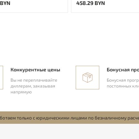
 BYN
458.29 BYN
Конкурентные цены
Бонусная пр
Вы не переплачивайте
Бонусная прог
диллерам, заказывая
постоянных кл
напрямую
ботаем только с юридическими лицами по безналичному расч