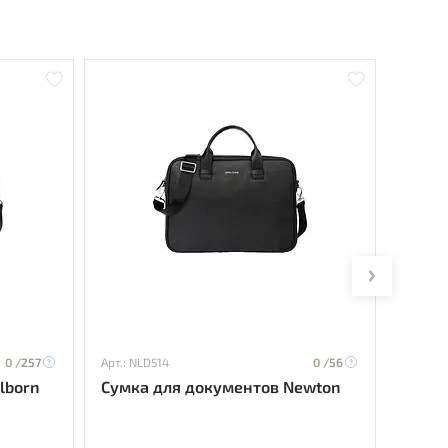
0 /
257
Арт.: NLD514
0 /
56
Арт.: F
lborn
Сумка для документов Newton
Сумка
Editio