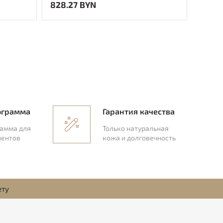
828.27 BYN
407.3
ограмма
Гарантия качества
рамма для
Только натуральная
иентов
кожа и долговечность
ету