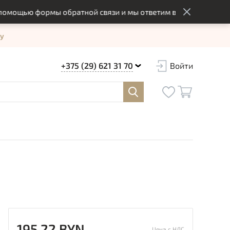
щью формы обратной связи и мы ответим вам в оптимальный с
у
+375 (29) 621 31 70
Войти
195.22 BYN
Цена с НДС