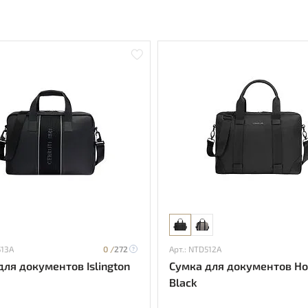
513A
0 /
272
Арт.: NTD512A
для документов Islington
Сумка для документов Ho
Black