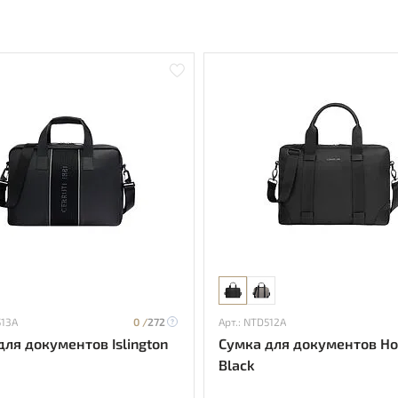
513A
0 /
272
Арт.: NTD512A
для документов Islington
Сумка для документов Ho
Black