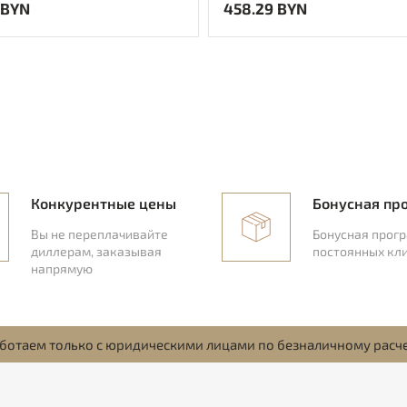
 BYN
458.29 BYN
Конкурентные цены
Бонусная пр
Вы не переплачивайте
Бонусная прог
диллерам, заказывая
постоянных кл
напрямую
ботаем только с юридическими лицами по безналичному расч