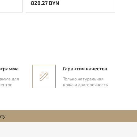
828.27 BYN
407.3
ограмма
Гарантия качества
рамма для
Только натуральная
иентов
кожа и долговечность
ету