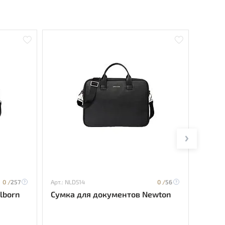
0 /
257
Арт.: NLD514
0 /
56
Арт.: F
lborn
Сумка для документов Newton
Сумка
Editio