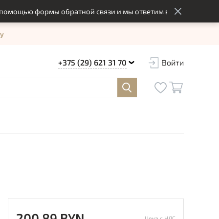
щью формы обратной связи и мы ответим вам в оптимальный с
у
+375 (29) 621 31 70
Войти
200.89 BYN
Цена с НДС