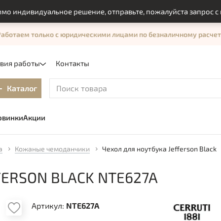
ндивидуальное решение, отправьте, пожалуйста запрос с помо
Работаем только с юридическими лицами по безналичному расчет
овия работы
Контакты
Каталог
овинки
Акции
а
Кожаные чемоданчики
Чехол для ноутбука Jefferson Black
FERSON BLACK NTE627A
Артикул:
NTE627A