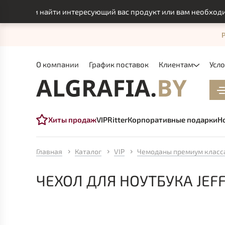
могли найти интересующий вас продукт или вам необходимо и
О компании
График поставок
Клиентам
Усл
Хиты продаж
VIP
Ritter
Корпоративные подарки
Н
Главная
Каталог
VIP
Чемоданы премиум класс
ЧЕХОЛ ДЛЯ НОУТБУКА JEF