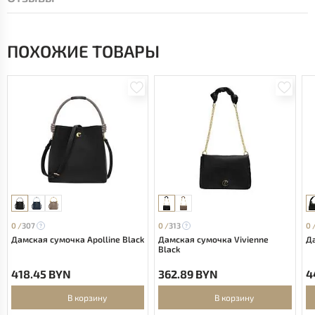
ПОХОЖИЕ ТОВАРЫ
0 /
307
0 /
313
0 
Дамская сумочка Apolline Black
Дамская сумочка Vivienne
Да
Black
418.45 BYN
362.89 BYN
4
В корзину
В корзину