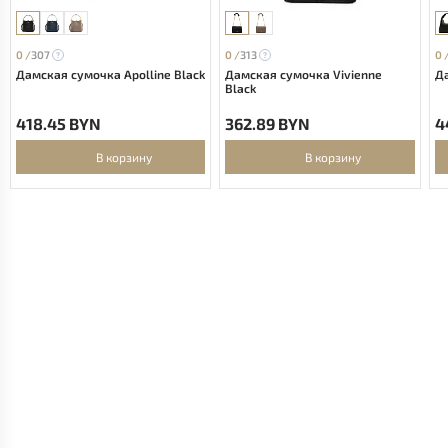
0 /
307
0 /
313
0 
Дамская сумочка Apolline Black
Дамская сумочка Vivienne
Да
Black
418.45 BYN
362.89 BYN
4
В корзину
В корзину