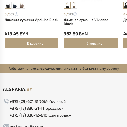
0 /
307
0 /
313
0 
Дамская сумочка Apolline Black
Дамская сумочка Vivienne
Да
Black
418.45 BYN
362.89 BYN
4
В корзину
В корзину
Работаем только с юридическими лицами по безналичному расчету
+375 (29) 621 31 70
Мобильный
+375 (17) 336-21-11
Городской
+375 (17) 336-12-61
Отдел продаж
mail@algrafia.com