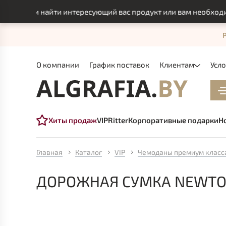
могли найти интересующий вас продукт или вам необходимо и
О компании
График поставок
Клиентам
Усл
Хиты продаж
VIP
Ritter
Корпоративные подарки
Н
Главная
Каталог
VIP
Чемоданы премиум класс
ДОРОЖНАЯ СУМКА NEWTO