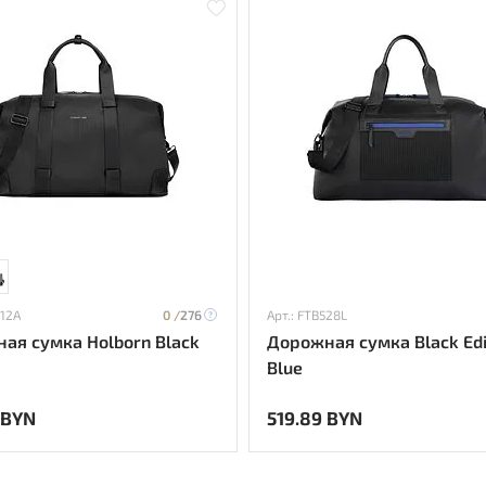
512A
0 /
276
Арт.: FTB528L
ая сумка Holborn Black
Дорожная сумка Black Edi
Blue
 BYN
519.89 BYN