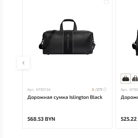
Арт.: NTB513A
0 /
271
Арт.: NTB
Дорожная сумка Islington Black
Дорожн
568.53 BYN
525.22