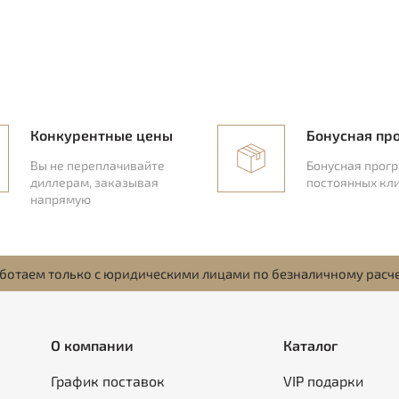
Конкурентные цены
Бонусная пр
Вы не переплачивайте
Бонусная прог
диллерам, заказывая
постоянных кл
напрямую
ботаем только с юридическими лицами по безналичному расч
О компании
Каталог
График поставок
VIP подарки