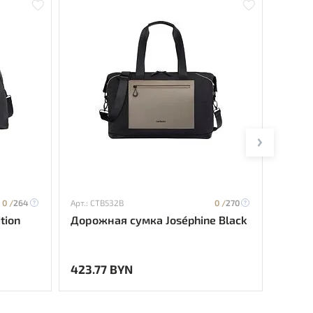
0 /
264
Арт.: CTB532B
0 /
270
Арт.: U
tion
Дорожная сумка Joséphine Black
Дорож
423.77 BYN
499.