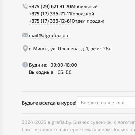
+375 (29) 621 31 70
Мобильный
+375 (17) 336-21-11
Городской
+375 (17) 336-12-61
Отдел продаж
mail@algrafia.com
г. Минск, ул. Олешева, д. 1, офис 28н.
Будние:
09:00-18:00
Выходные:
СБ, ВС
Будьте всегда в курсе!
2024-2025 algrafia.by. Бизнес сувениры с лого
Сайт не является интернет-магазином. Только о