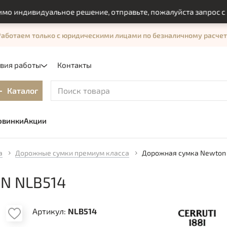
ндивидуальное решение, отправьте, пожалуйста запрос с пом
Работаем только с юридическими лицами по безналичному расчет
овия работы
Контакты
Каталог
овинки
Акции
а
Дорожные сумки премиум класса
Дорожная сумка Newton
N NLB514
Артикул:
NLB514