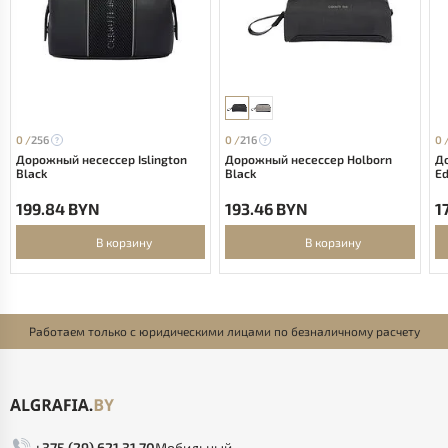
0 /
256
0 /
216
0 
Дорожный несессер Islington
Дорожный несессер Holborn
Д
Black
Black
Ed
199.84 BYN
193.46 BYN
1
В корзину
В корзину
Работаем только с юридическими лицами по безналичному расчету
+375 (29) 621 31 70
Мобильный