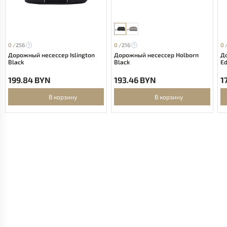
0 /
256
0 /
216
0 
Дорожный несессер Islington
Дорожный несессер Holborn
Д
Black
Black
Ed
199.84 BYN
193.46 BYN
1
В корзину
В корзину