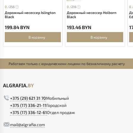
0 /
256
0 /
216
0 
Дорожный несессер Islington
Дорожный несессер Holborn
Д
Black
Black
Ed
199.84 BYN
193.46 BYN
1
В корзину
В корзину
Работаем только с юридическими лицами по безналичному расчету
+375 (29) 621 31 70
Мобильный
+375 (17) 336-21-11
Городской
+375 (17) 336-12-61
Отдел продаж
mail@algrafia.com