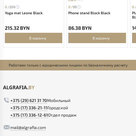
0 /
209
0 /
99
0 
Yoga mat Leone Black
Phone stand Block Black
Pl
Bl
215.32 BYN
86.38 BYN
1
В корзину
В корзину
Работаем только с юридическими лицами по безналичному расчету
+375 (29) 621 31 70
Мобильный
+375 (17) 336-21-11
Городской
+375 (17) 336-12-61
Отдел продаж
mail@algrafia.com