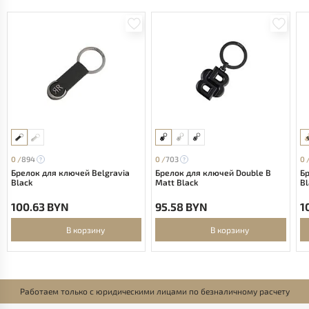
0 /
894
0 /
703
0 
Брелок для ключей Belgravia
Брелок для ключей Double B
Бр
Black
Matt Black
Bl
100.63 BYN
95.58 BYN
1
В корзину
В корзину
Работаем только с юридическими лицами по безналичному расчету