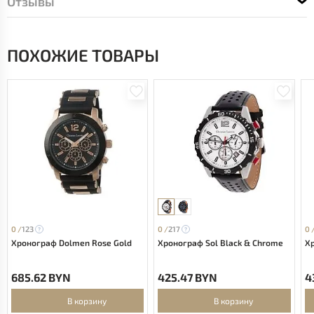
Отзывы
ПОХОЖИЕ ТОВАРЫ
0 /
123
0 /
217
0 
Хронограф Dolmen Rose Gold
Хронограф Sol Black & Chrome
Хр
685.62 BYN
425.47 BYN
4
В корзину
В корзину