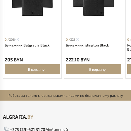
0 /
208
0 /
221
0 
Бумажник Belgravia Black
Бумажник Islington Black
Ко
Bl
205 BYN
222.10 BYN
2
В корзину
В корзину
Работаем только с юридическими лицами по безналичному расчету
+375 (29) 621 31 70
Мобильный