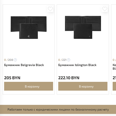
0 /
208
0 /
221
0 
Бумажник Belgravia Black
Бумажник Islington Black
Ко
Bl
205 BYN
222.10 BYN
2
В корзину
В корзину
Работаем только с юридическими лицами по безналичному расчету