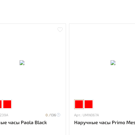
N239A
0 /
136
Арт.: UMN067A
ые часы Paola Black
Наручные часы Primo Mes