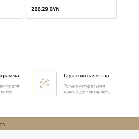
266.29 BYN
189.8
ограмма
Гарантия качества
рамма для
Только натуральная
иентов
кожа и долговечность
ету