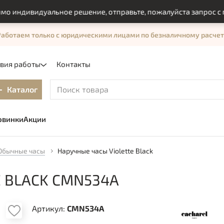
ндивидуальное решение, отправьте, пожалуйста запрос с помо
Работаем только с юридическими лицами по безналичному расчет
овия работы
Контакты
Каталог
овинки
Акции
Обычные часы
Наручные часы Violette Black
 BLACK CMN534A
Артикул:
CMN534A