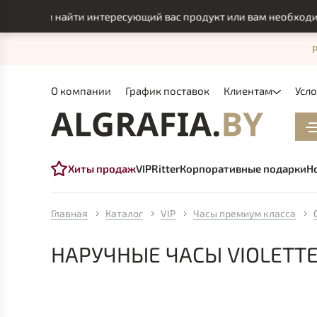
могли найти интересующий вас продукт или вам необходимо и
О компании
График поставок
Клиентам
Усл
Хиты продаж
VIP
Ritter
Корпоративные подарки
Н
Главная
Каталог
VIP
Часы премиум класса
НАРУЧНЫЕ ЧАСЫ VIOLETTE