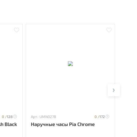
0 /
128
Арт.: UMN027B
0 /
172
Арт.: L
h Black
Наручные часы Pia Chrome
Наруч