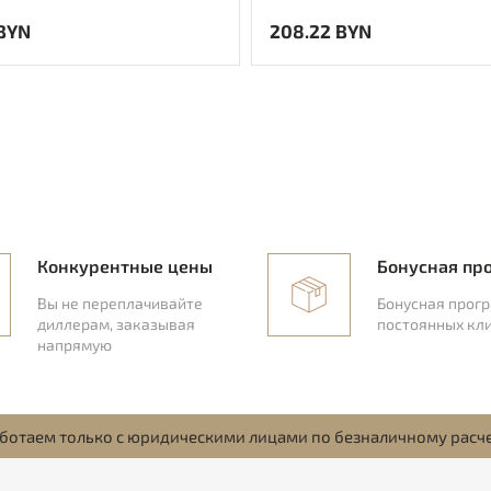
 BYN
208.22 BYN
Конкурентные цены
Бонусная пр
Вы не переплачивайте
Бонусная прог
диллерам, заказывая
постоянных кл
напрямую
ботаем только с юридическими лицами по безналичному расч