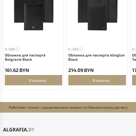
0 /
225
0 /
222
0 
Обложка для паспорта
Обложка для паспорта Islington
О
Belgravia Black
Black
Ta
161.62 BYN
214.09 BYN
1
В корзину
В корзину
Работаем только с юридическими лицами по безналичному расчету