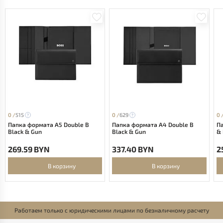
0 /
515
0 /
629
0 
Папка формата А5 Double B
Папка формата А4 Double B
Па
Black & Gun
Black & Gun
& 
269.59 BYN
337.40 BYN
2
В корзину
В корзину
Работаем только с юридическими лицами по безналичному расчету