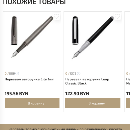
ПОХОЖИЕ ТОВАРЫ
0 /
889
0 /
1372
0 
Перьевая авторучка City Gun
Перьевая авторучка Leap
Пе
Classic Black
N
195.56 BYN
122.90 BYN
1
В корзину
В корзину
Работаем только с юридическими лицами по безналичному расчету