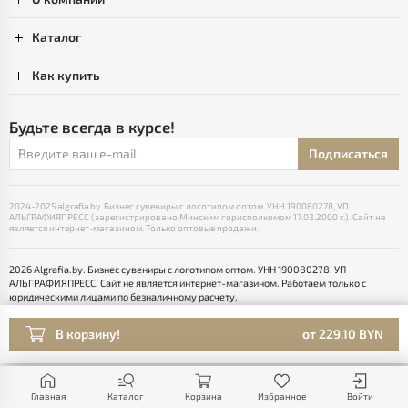
Каталог
Как купить
Будьте всегда в курсе!
Подписаться
2024-2025 algrafia.by. Бизнес сувениры с логотипом оптом. УНН 190080278, УП
АЛЬГРАФИЯПРЕСС (зарегистрировано Минским горисполкомом 17.03.2000 г.). Сайт не
является интернет-магазином. Только оптовые продажи.
2026 Algrafia.by. Бизнес сувениры с логотипом оптом. УНН 190080278, УП
АЛЬГРАФИЯПРЕСС. Сайт не является интернет-магазином. Работаем только с
юридическими лицами по безналичному расчету.
Выбор настроек Cookie
Разработка сайта — SLAM
В корзину!
от 229.10 BYN
Раскрутка -
cropas
Главная
Каталог
Корзина
Избранное
Войти