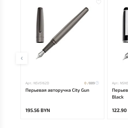
Арт.: NSV5162D
0 /
889
Арт.: NSN
Перьевая авторучка City Gun
Перьев
Black
195.56 BYN
122.90