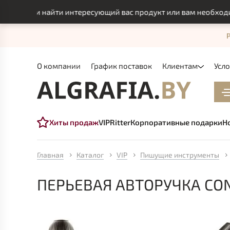
смогли найти интересующий вас продукт или вам необходимо и
О компании
График поставок
Клиентам
Усл
Хиты продаж
VIP
Ritter
Корпоративные подарки
Н
Главная
Каталог
VIP
Пишущие инструменты
ПЕРЬЕВАЯ АВТОРУЧКА CON