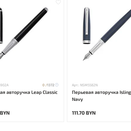
5902A
0 /
1372
Арт.: NSM5582N
ая авторучка Leap Classic
Перьевая авторучка Isling
Navy
 BYN
111.70 BYN