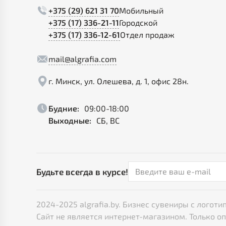
+375 (29) 621 31 70
Мобильный
+375 (17) 336-21-11
Городской
+375 (17) 336-12-61
Отдел продаж
mail@algrafia.com
г. Минск, ул. Олешева, д. 1, офис 28н.
Будние:
09:00-18:00
Выходные:
СБ, ВС
Будьте всегда в курсе!
2024-2025 algrafia.by. Бизнес сувениры с лого
Сайт не является интернет-магазином. Только о