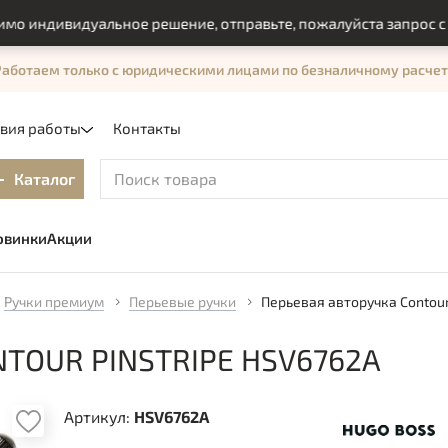
ндивидуальное решение, отправьте, пожалуйста запрос с пом
Работаем только с юридическими лицами по безналичному расчет
овия работы
Контакты
Каталог
овинки
Акции
Ручки премиум
Перьевые ручки
Перьевая авторучка Contour 
TOUR PINSTRIPE HSV6762A
Артикул:
HSV6762A