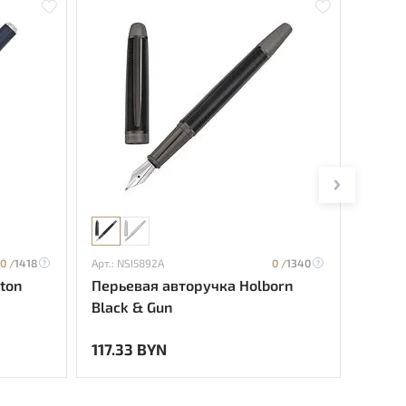
0 /
1418
Арт.: NSI5892A
0 /
1340
Арт.: H
ton
Перьевая авторучка Holborn
Перье
Black & Gun
117.33 BYN
520.6