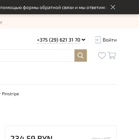
ощью формы обратной связи и мы ответим вам в оптимальный 
у
+375 (29) 621 31 70
Войти
Pinstripe
234.59 BYN
Цена с НДС