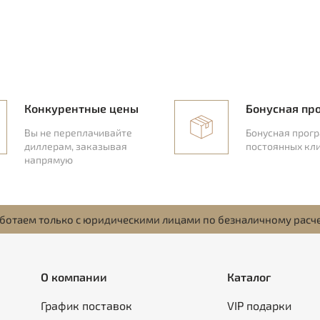
Конкурентные цены
Бонусная пр
Вы не переплачивайте
Бонусная прог
диллерам, заказывая
постоянных кл
напрямую
ботаем только с юридическими лицами по безналичному расч
О компании
Каталог
График поставок
VIP подарки