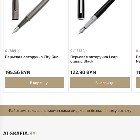
0 /
889
0 /
1372
0 
Перьевая авторучка City Gun
Перьевая авторучка Leap
Пе
Classic Black
N
195.56 BYN
122.90 BYN
1
В корзину
В корзину
Работаем только с юридическими лицами по безналичному расчету