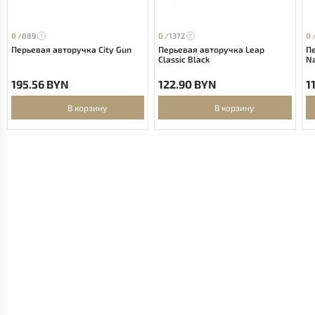
0 /
889
0 /
1372
0 
Перьевая авторучка City Gun
Перьевая авторучка Leap
Пе
Classic Black
N
195.56 BYN
122.90 BYN
1
В корзину
В корзину